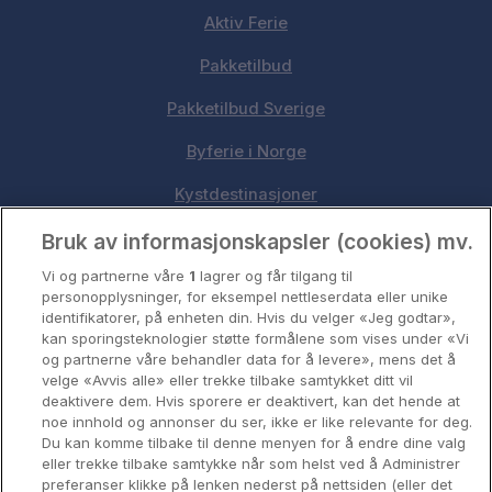
Aktiv Ferie
Pakketilbud
Pakketilbud Sverige
Byferie i Norge
Kystdestinasjoner
Oslo
Bruk av informasjonskapsler (cookies) mv.
Vi og partnerne våre
1
lagrer og får tilgang til
Stavanger
personopplysninger, for eksempel nettleserdata eller unike
identifikatorer, på enheten din. Hvis du velger «Jeg godtar»,
Bergen
kan sporingsteknologier støtte formålene som vises under «Vi
og partnerne våre behandler data for å levere», mens det å
Utforsk Norden
velge «Avvis alle» eller trekke tilbake samtykket ditt vil
deaktivere dem. Hvis sporere er deaktivert, kan det hende at
Om Coop HotellKupp
noe innhold og annonser du ser, ikke er like relevante for deg.
Du kan komme tilbake til denne menyen for å endre dine valg
Konkurranse
eller trekke tilbake samtykke når som helst ved å Administrer
preferanser klikke på lenken nederst på nettsiden (eller det