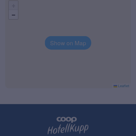
+
−
Show on Map
Leaflet