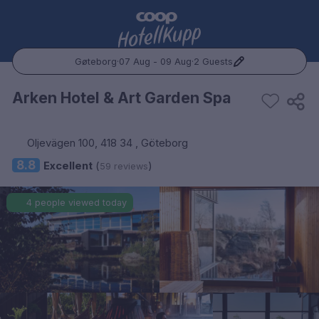
Gøteborg
·
07 Aug - 09 Aug
·
2 Guests
Popular Destinations:
Arken Hotel & Art Garden Spa
Hele Norge
Oljevägen 100, 418 34 , Göteborg
Oslo
8.8
Excellent
(
)
59 reviews
Bergen
4 people viewed today
Trondheim
Hele Sverige
Stockholm