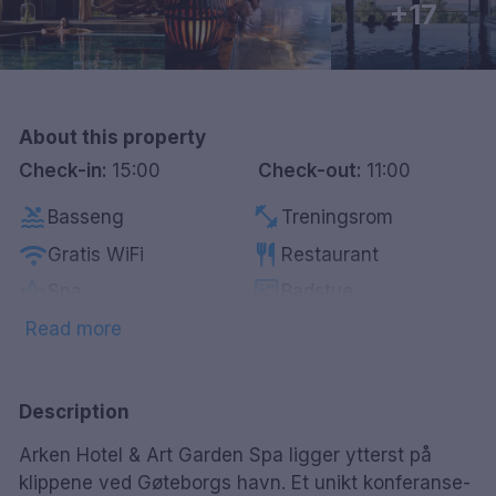
+17
Göteborg
Hele Danmark
About this property
Done
Check-in:
15:00
Check-out:
11:00
pool
fitness_center
Basseng
Treningsrom
wifi
restaurant
Gratis WiFi
Restaurant
spa
sauna
Spa
Badstue
pets
smoke_free
Kjæledyrvennlig
Røykfrie rom
Read more
local_bar
ev_station
Bar
Lader for elbil
Description
Arken Hotel & Art Garden Spa ligger ytterst på
klippene ved Gøteborgs havn. Et unikt konferanse-