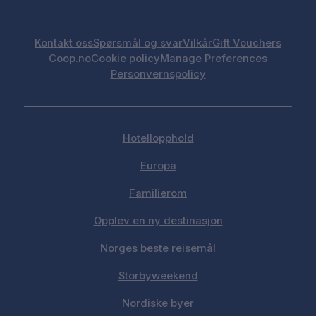
Kontakt oss
Spørsmål og svar
Vilkår
Gift Vouchers
Coop.no
Cookie policy
Manage Preferences
Personvernspolicy
Hotellopphold
Europa
Familierom
Opplev en ny destinasjon
Norges beste reisemål
Storbyweekend
Nordiske byer