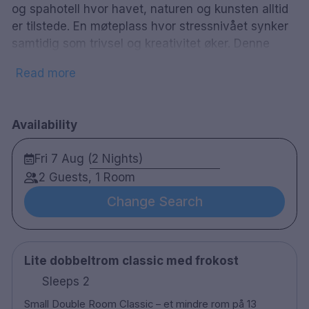
og spahotell hvor havet, naturen og kunsten alltid
er tilstede. En møteplass hvor stressnivået synker
samtidig som trivsel og kreativitet øker. Denne
oasen av nytelse og avslapning gir en
Read more
førsteklasses pause i hverdagen kun 15 minutter
fra Gøteborg sentrum. Hotellets
avslapningsområde, Art Garden Spa, er perfekt for
Availability
de som ønsker å koble av fra hverdagen for en
stund, her finner du i tillegg til innendørs og
Fri 7 Aug (2 Nights)
utendørs bassenger, badstuer, varme kilder og
2 Guests, 1 Room
stille rom å slappe av i. Dersom spa ikke faller i
smak, kan du i stedet besøke ditt eget kunstgalleri,
Change Search
Galleri Arken hvor du vil bli møtt av spennende
kunstinstallasjoner.
Lite dobbeltrom classic med frokost
Sleeps 2
Vil du ha et større rom? Kontakt oss gjerne på 08-
Small Double Room Classic – et mindre rom på 13
403 088 23 for å se på mulighetene for