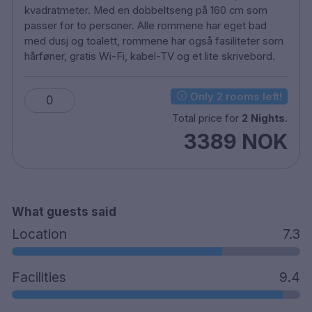
kvadratmeter. Med en dobbeltseng på 160 cm som
oppgradering.
passer for to personer. Alle rommene har eget bad
med dusj og toalett, rommene har også fasiliteter som
hårføner, gratis Wi-Fi, kabel-TV og et lite skrivebord.
Gratis Wi-Fi
TV
Only 2 rooms left!
0
Putemeny - flere typer puter å velge mellom
Total price for
2 Nights
.
Hårføner
3389 NOK
Mindre skrivebord
Sikker
Strykejern/-brett
Innendørs og utendørs treningsstudio
What guests said
SPA (kun inkludert i spa-pakken. Alle
spapakker har 15-års aldersgrense. I
Location
7.3
sommermånedene og på utvalgte dager i
skoleferier er Art Garden Spa åpent for barn kl.
Facilities
9.4
08.00–14.00. Kontakt hotellet direkte for
informasjon om barn på spaet.)