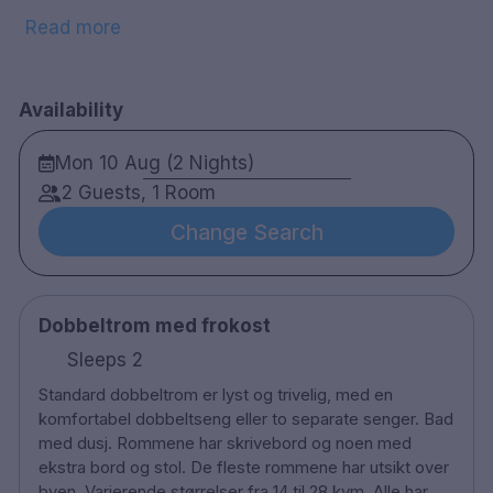
underholdning. Det vakre hotellet ligger i en
Read more
historisk bygning fra 1919 som en gang var
Haugesund Sparebank.
Availability
OBS! Hotellet er resepsjonsfritt! To dager før
Mon 10 Aug (2 Nights)
ankomst får du tilsendt en betalings-link fra
2 Guests, 1 Room
hotellet. Oppholdet må være forhåndsbetalt
Change Search
senest ankomstdagen. Det vil bli sendt en
adgangskode til deg mellom kl. 12:00 og 15:00
den dagen oppholdet ditt starter.
Dobbeltrom med frokost
Sleeps 2
52 rom
Standard dobbeltrom er lyst og trivelig, med en
Enkelt og Dobbeltrom
komfortabel dobbeltseng eller to separate senger. Bad
Bad med dusj
med dusj. Rommene har skrivebord og noen med
Gratis wifi
ekstra bord og stol. De fleste rommene har utsikt over
byen. Varierende størrelser fra 14 til 28 kvm. Alle har