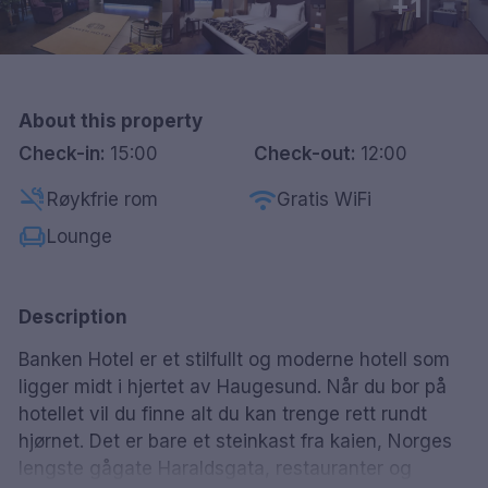
+1
Göteborg
Hele Danmark
About this property
Done
Check-in:
15:00
Check-out:
12:00
smoke_free
wifi
Røykfrie rom
Gratis WiFi
chair
Lounge
Description
Banken Hotel er et stilfullt og moderne hotell som
ligger midt i hjertet av Haugesund. Når du bor på
hotellet vil du finne alt du kan trenge rett rundt
hjørnet. Det er bare et steinkast fra kaien, Norges
lengste gågate Haraldsgata, restauranter og