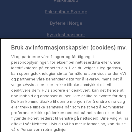
Pakketilbud
Pakketilbud Sverige
Byferie i Norge
Kystdestinasjoner
Oslo
Bruk av informasjonskapsler (cookies) mv.
Vi og partnerne våre
1
lagrer og får tilgang til
Stavanger
personopplysninger, for eksempel nettleserdata eller unike
identifikatorer, på enheten din. Hvis du velger «Jeg godtar»,
Bergen
kan sporingsteknologier støtte formålene som vises under «Vi
og partnerne våre behandler data for å levere», mens det å
Utforsk Norden
velge «Avvis alle» eller trekke tilbake samtykket ditt vil
deaktivere dem. Hvis sporere er deaktivert, kan det hende at
Om Coop HotellKupp
noe innhold og annonser du ser, ikke er like relevante for deg.
Du kan komme tilbake til denne menyen for å endre dine valg
Konkurranse
eller trekke tilbake samtykke når som helst ved å Administrer
preferanser klikke på lenken nederst på nettsiden (eller det
Koselig avbrekk
flytende ikonet nederst til venstre på nettsiden). Dine valg vil ha
effekt i vår Nettsted. Hvis du vil ha mer informasjon, kan du se
Velvære i var
våre Personvern retningslinjer.