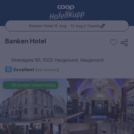
Banken Hotel
·
10 Aug - 12 Aug
·
2 Guests
Popular Destinations:
Banken Hotel
Hele Norge
Strandgata 161, 5525 Haugesund, Haugesund
Oslo
9
Excellent
(
)
49 reviews
Bergen
38 people viewed today
Trondheim
Hele Sverige
Stockholm