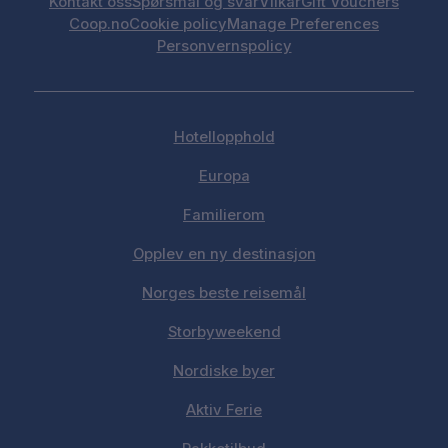
Kontakt oss
Spørsmål og svar
Vilkår
Gift Vouchers
Coop.no
Cookie policy
Manage Preferences
Personvernspolicy
Hotellopphold
Europa
Familierom
Opplev en ny destinasjon
Norges beste reisemål
Storbyweekend
Nordiske byer
Aktiv Ferie