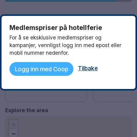
See what they love
Read more
Medlemspriser på hotellferie
For å se eksklusive medlemspriser og
Thor Christian
Marilyn Jofri
10
kampanjer, vennligst logg inn med epost eller
15 October 2025
Garthe
mobil nummer nedenfor.
Veldig koselig hotell. Fine rom og
07 October 2025
kjempegod frokost. Anbefales.
Perfekt konsept.
🤗
Tilbake
Logg inn med Coop
Explore the area
+
−