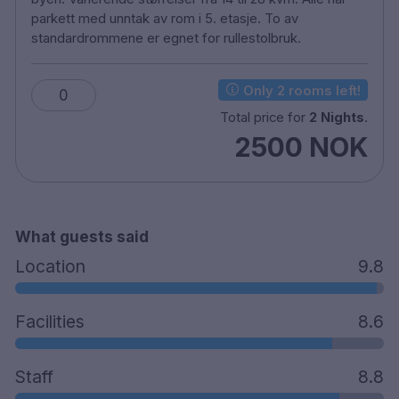
TV
parkett med unntak av rom i 5. etasje. To av
Skrivebord
standardrommene er egnet for rullestolbruk.
Hårføner
Jern/strykebrett etter avtale
Bagasjerom
Only 2 rooms left!
0
Kjæledyr er velkomne mot pristillegg, kr 250,-.
Total price for
2 Nights
.
Frokostrestaurant
2500 NOK
Bar
Barneseng mot et pristillegg
Handicap-rom er tilgjengelig
Røykfritt
What guests said
15-minutters kjøretur til Haugesund lufthavn
Location
9.8
Facilities
8.6
Banken Hotel er miljøfyrtårn-sertifisert
Staff
8.8