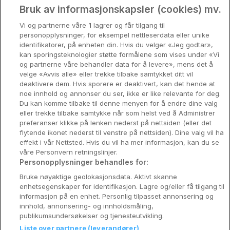
Oslo
Bruk av informasjonskapsler (cookies) mv.
Vi og partnerne våre
1
lagrer og får tilgang til
Stavanger
personopplysninger, for eksempel nettleserdata eller unike
identifikatorer, på enheten din. Hvis du velger «Jeg godtar»,
Bergen
kan sporingsteknologier støtte formålene som vises under «Vi
og partnerne våre behandler data for å levere», mens det å
Utforsk Norden
velge «Avvis alle» eller trekke tilbake samtykket ditt vil
deaktivere dem. Hvis sporere er deaktivert, kan det hende at
Om Coop HotellKupp
noe innhold og annonser du ser, ikke er like relevante for deg.
Du kan komme tilbake til denne menyen for å endre dine valg
Konkurranse
eller trekke tilbake samtykke når som helst ved å Administrer
preferanser klikke på lenken nederst på nettsiden (eller det
Koselig avbrekk
flytende ikonet nederst til venstre på nettsiden). Dine valg vil ha
effekt i vår Nettsted. Hvis du vil ha mer informasjon, kan du se
Velvære i var
våre Personvern retningslinjer.
Personopplysninger behandles for:
Premiumhotell
Bruke nøyaktige geolokasjonsdata. Aktivt skanne
enhetsegenskaper for identifikasjon. Lagre og/eller få tilgang til
Venninnetur
informasjon på en enhet. Personlig tilpasset annonsering og
innhold, annonsering- og innholdsmåling,
publikumsundersøkelser og tjenesteutvikling.
Liste over partnere (leverandører)