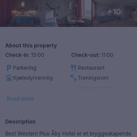
Göteborg
+10
Hele Danmark
Done
About this property
Check-in:
15:00
Check-out:
11:00
local_parking
restaurant
Parkering
Restaurant
pets
fitness_center
Kjæledyrvennlig
Treningsrom
Parkering mot
local_laundry_service
local_parking
Vaskeritjeneste
betaling
Read more
tv
local_bar
Smart-Tv
Bar
coffee
wifi
Kaffe/te på rommet
Gratis WiFi
Description
smoke_free
Røykfrie rom
Best Western Plus Åby Hotel er et bryggeskapende