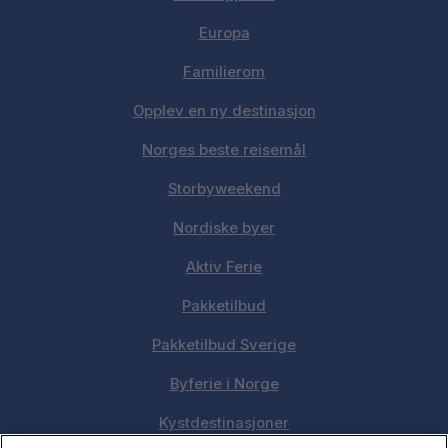
Europa
Familierom
Opplev en ny destinasjon
Norges beste reisemål
Storbyweekend
Nordiske byer
Aktiv Ferie
Pakketilbud
Pakketilbud Sverige
Byferie i Norge
Kystdestinasjoner