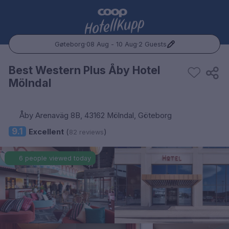
Gøteborg
·
08 Aug - 10 Aug
·
2 Guests
Popular Destinations:
Best Western Plus Åby Hotel
Mölndal
Hele Norge
Oslo
Åby Arenaväg 8B, 43162 Mölndal, Göteborg
9.1
Excellent
(
)
82 reviews
Bergen
6 people viewed today
Trondheim
Hele Sverige
Stockholm