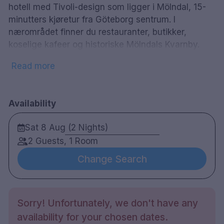
hotell med Tivoli-design som ligger i Mölndal, 15-
minutters kjøretur fra Göteborg sentrum. I
nærområdet finner du restauranter, butikker,
koselige kafeer og historiske Mölndals Kvarnby.
Etter å ha utforsket Mölndal, kan du enkelt komme
Read more
til Sveriges svar på London, Göteborg for å besøke
Liseberg eller Universeum. Hotellet ligger rett ved
siden av Åbymässan og ÅbyTravet, og sammen
Availability
går vi under Åby Arena som er det eneste møte-
og opplevelseskonseptet i Sverige hvor trav,
Sat 8 Aug (2 Nights)
messe, hotell, mat, treningsstudio og konferanse
2 Guests, 1 Room
ligger i samme område. Dette betyr at du som
gjest ikke har tid til å kjede deg under oppholdet.
Change Search
Nyt et glass med sprudler i hotellets resepsjon og
bar eller besøk Orangeriet på Restaurant Lyon og
nyt et godt tilberedt måltid med utsikt over
Sorry! Unfortunately, we don't have any
veddeløpsbanen.
availability for your chosen dates.