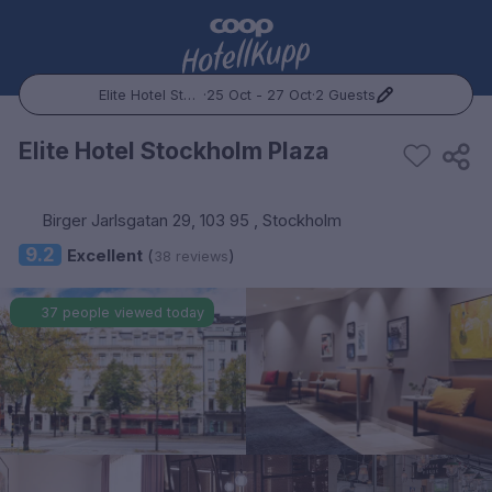
Elite Hotel Stockholm Plaza
·
25 Oct - 27 Oct
·
2 Guests
Popular Destinations:
Elite Hotel Stockholm Plaza
Hele Norge
Birger Jarlsgatan 29, 103 95 , Stockholm
Oslo
9.2
Excellent
(
)
38 reviews
Bergen
37 people viewed today
Trondheim
Hele Sverige
Stockholm