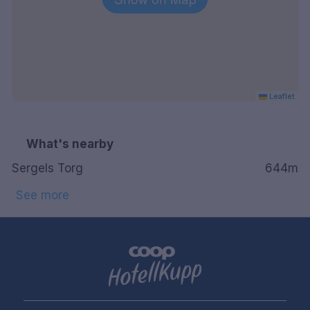
Leaflet
What's nearby
Sergels Torg
644m
See more