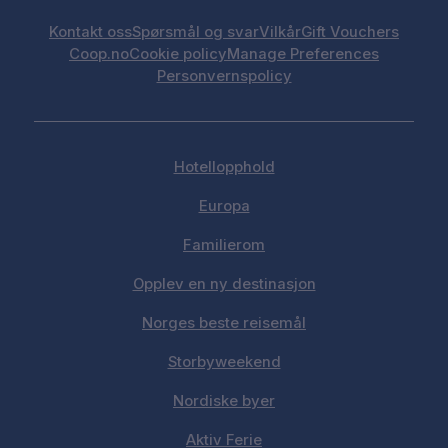
Kontakt oss
Spørsmål og svar
Vilkår
Gift Vouchers
Coop.no
Cookie policy
Manage Preferences
Personvernspolicy
Hotellopphold
Europa
Familierom
Opplev en ny destinasjon
Norges beste reisemål
Storbyweekend
Nordiske byer
Aktiv Ferie