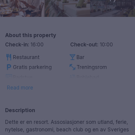
Göteborg
Hele Danmark
About this property
Done
Check-in:
16:00
Check-out:
10:00
restaurant
local_bar
Restaurant
Bar
local_parking
fitness_center
Gratis parkering
Treningsrom
sauna
hot_tub
Badstue
Boblebad
accessible
spa
HC-vennlig
Spa
Read more
pool
pets
Basseng
Kjæledyrvennlig
Description
Dette er en resort. Assosiasjoner som utland, ferie,
nytelse, gastronomi, beach club og en av Sveriges