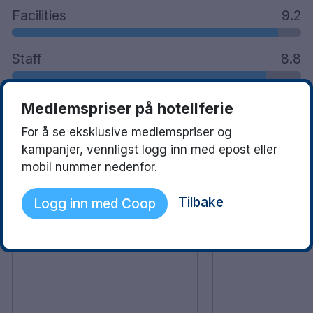
Facilities
9.2
Staff
8.8
Medlemspriser på hotellferie
See what they love
Read more
For å se eksklusive medlemspriser og
kampanjer, vennligst logg inn med epost eller
David
Pia
8.5
mobil nummer nedenfor.
11 October 2024
30 August 2024
Lite hög musik i poolbaren
Fantastiskt på alla p
Tilbake
Logg inn med Coop