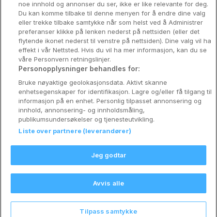
noe innhold og annonser du ser, ikke er like relevante for deg.
Du kan komme tilbake til denne menyen for å endre dine valg
Konkurranse
eller trekke tilbake samtykke når som helst ved å Administrer
preferanser klikke på lenken nederst på nettsiden (eller det
Koselig avbrekk
flytende ikonet nederst til venstre på nettsiden). Dine valg vil ha
effekt i vår Nettsted. Hvis du vil ha mer informasjon, kan du se
Velvære i var
våre Personvern retningslinjer.
Personopplysninger behandles for:
Premiumhotell
Bruke nøyaktige geolokasjonsdata. Aktivt skanne
enhetsegenskaper for identifikasjon. Lagre og/eller få tilgang til
Venninnetur
informasjon på en enhet. Personlig tilpasset annonsering og
innhold, annonsering- og innholdsmåling,
publikumsundersøkelser og tjenesteutvikling.
Liste over partnere (leverandører)
Reservasjonsspørsmål:
info@coophotellkupp.com
Jeg godtar
Hotellsupport:
scandinavian@digibreaks.com
Avvis alle
Nytt!
Tilpass samtykke