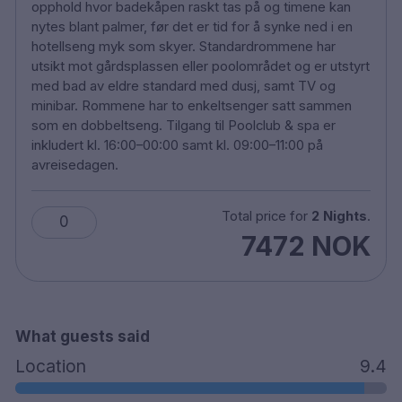
opphold hvor badekåpen raskt tas på og timene kan
Basseng
nytes blant palmer, før det er tid for å synke ned i en
Dyrevennlig
hotellseng myk som skyer. Standardrommene har
Gratis wifi
utsikt mot gårdsplassen eller poolområdet og er utstyrt
Gratis parkering
med bad av eldre standard med dusj, samt TV og
Bar & Restaurant
minibar. Rommene har to enkeltsenger satt sammen
Falkenberg sentralstasjon 3,6 km
som en dobbeltseng. Tilgang til Poolclub & spa er
Halmstad lufthavn 30 km
inkludert kl. 16:00–00:00 samt kl. 09:00–11:00 på
avreisedagen.
Total price for
2 Nights
.
0
7472 NOK
What guests said
Location
9.4