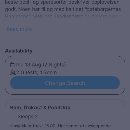
beste pool- og sparesorter beskriver opplevelsen
godt. Noen har til og med kalt det “gøteborgernes
Hamptons”. Men det handler først og fremst om
ambisjonen og drivkraften bak – å skape et sted
Read more
man ønsker å komme tilbake til, enten man reiser
med venner, partner, familie eller i
jobbsammenheng. Hjertelig velkommen.
Availability
OPPMERKSOMHET! 13-årsgrensen gjelder på The
Thu 13 Aug (2 Nights)
Retreat Club. 13-16 åringer går med foreldrene for
innreise.
2 Guests, 1 Room
Change Search
135 rom
Fantastisk frokost
Rom, frokost & PoolClub
På stranden
Sleeps 2
Røykfrie rom
Spa
Innsjekk er fra kl. 16:00. Her venter et avslappende