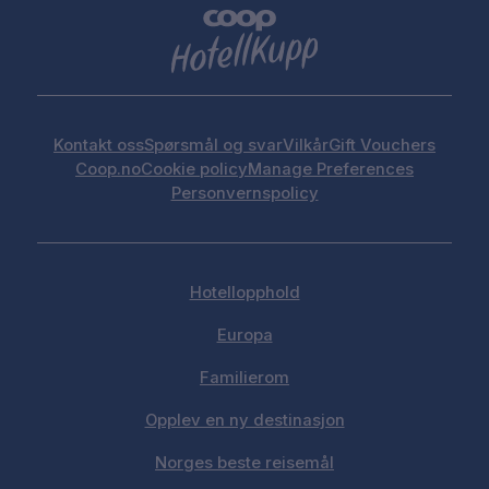
Kontakt oss
Spørsmål og svar
Vilkår
Gift Vouchers
Coop.no
Cookie policy
Manage Preferences
Personvernspolicy
Hotellopphold
Europa
Familierom
Opplev en ny destinasjon
Norges beste reisemål