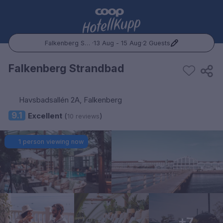
Falkenberg Strandbad
·
13 Aug - 15 Aug
·
2 Guests
Popular Destinations:
Falkenberg Strandbad
Hele Norge
Havsbadsallén 2A, Falkenberg
Oslo
9.1
Excellent
(
)
10 reviews
Bergen
1 person viewing now
Trondheim
Hele Sverige
Stockholm
+7