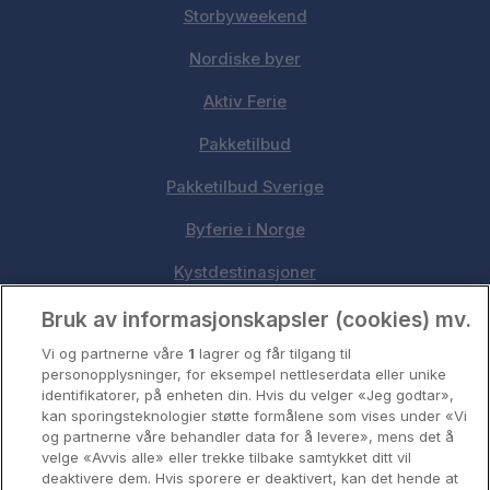
Storbyweekend
Nordiske byer
Aktiv Ferie
Pakketilbud
Pakketilbud Sverige
Byferie i Norge
Kystdestinasjoner
Oslo
Bruk av informasjonskapsler (cookies) mv.
Vi og partnerne våre
1
lagrer og får tilgang til
Stavanger
personopplysninger, for eksempel nettleserdata eller unike
identifikatorer, på enheten din. Hvis du velger «Jeg godtar»,
Bergen
kan sporingsteknologier støtte formålene som vises under «Vi
og partnerne våre behandler data for å levere», mens det å
Utforsk Norden
velge «Avvis alle» eller trekke tilbake samtykket ditt vil
deaktivere dem. Hvis sporere er deaktivert, kan det hende at
Om Coop HotellKupp