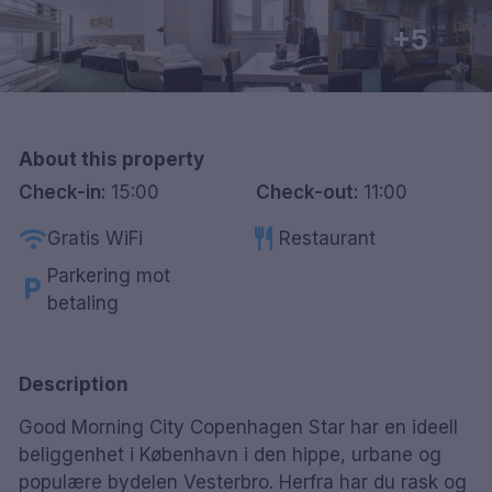
Göteborg
+5
Hele Danmark
Done
About this property
Check-in:
15:00
Check-out:
11:00
wifi
restaurant
Gratis WiFi
Restaurant
Parkering mot
local_parking
betaling
Description
Good Morning City Copenhagen Star har en ideell
beliggenhet i København i den hippe, urbane og
populære bydelen Vesterbro. Herfra har du rask og