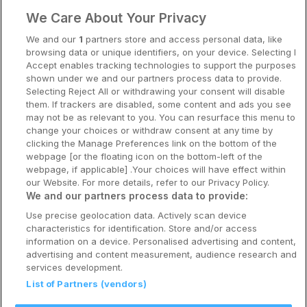
We Care About Your Privacy
Stavanger
We and our
1
partners store and access personal data, like
Bergen
browsing data or unique identifiers, on your device. Selecting I
Accept enables tracking technologies to support the purposes
Utforsk Norden
shown under we and our partners process data to provide.
Selecting Reject All or withdrawing your consent will disable
Om Coop HotellKupp
them. If trackers are disabled, some content and ads you see
may not be as relevant to you. You can resurface this menu to
Konkurranse
change your choices or withdraw consent at any time by
clicking the Manage Preferences link on the bottom of the
Koselig avbrekk
webpage [or the floating icon on the bottom-left of the
webpage, if applicable] .Your choices will have effect within
Velvære i var
our Website. For more details, refer to our Privacy Policy.
We and our partners process data to provide:
Premiumhotell
Use precise geolocation data. Actively scan device
characteristics for identification. Store and/or access
Venninnetur
information on a device. Personalised advertising and content,
advertising and content measurement, audience research and
services development.
List of Partners (vendors)
Reservasjonsspørsmål: