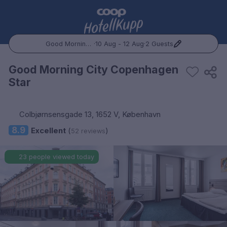
Good Morning City Copenhagen Star
·
10 Aug - 12 Aug
·
2 Guests
Popular Destinations:
Good Morning City Copenhagen
Star
Hele Norge
Oslo
Colbjørnsensgade 13, 1652 V, København
8.9
Excellent
(
)
52 reviews
Bergen
23 people viewed today
Trondheim
Hele Sverige
Stockholm