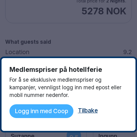
Total price for
2 Nights
.
20 minutters kjøring til København Kastrup
5278 NOK
lufthavn
What guests said
Location
9.2
Medlemspriser på hotellferie
Facilities
8.2
For å se eksklusive medlemspriser og
kampanjer, vennligst logg inn med epost eller
Staff
9.3
mobil nummer nedenfor.
Tilbake
Logg inn med Coop
See what they love
Read more
Suzanne
Ingunn