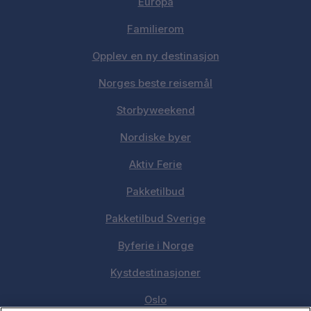
Europa
Familierom
Opplev en ny destinasjon
Norges beste reisemål
Storbyweekend
Nordiske byer
Aktiv Ferie
Pakketilbud
Pakketilbud Sverige
Byferie i Norge
Kystdestinasjoner
Oslo