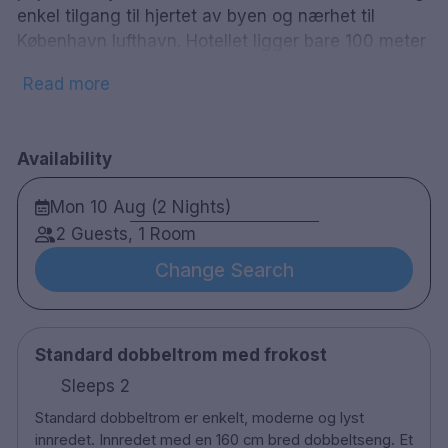
enkel tilgang til hjertet av byen og nærhet til
København lufthavn. Hotellet ligger bare 100 meter
fra sentralstasjonen. I kort gangavstand fra hotellet
Read more
finner du tivoli fornøyelsespark, Town Hall Plaza og
Københavns beste handlegater. Hotellet tilbyr 134
vakkert innredede rom for å utforske denne
Availability
komforten til alle de bekvemmeligheter og ene
kommer i pris. Hotellet er stolt av servicenivået de
Mon 10 Aug (2 Nights)
tilbyr, og enten du vil ligge i sengen eller stå opp
2 Guests, 1 Room
og utforske byen, er hotellet designet for å støtte
deg hele veien. Copenhagen Star tilbyr en
Change Search
avslappende bar og en vakker gårdsplass samt
muligheten til å starte morgenen med en solid
skandinavisk frokostbuffé.
Standard dobbeltrom med frokost
134 rom
Sleeps 2
Dobbel rom og familierom
Standard dobbeltrom er enkelt, moderne og lyst
Bad med dusj
innredet. Innredet med en 160 cm bred dobbeltseng. Et