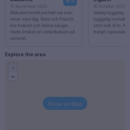
9.5
12 November 2025
16 October 2025
Bekvämt hotell perfekt när man
Veldig hyggelig p
reser med tåg. Rent och fräscht,
hyggelig mottakels
bra frukost och sköna sängar.
stort nok til to. M
Hade önskat en vattenkokare på
trangt i spisesalen
rummet.
Explore the area
+
−
Show on Map