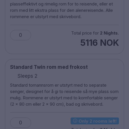
Gratis WiFi
plasseffektivt og rimelig rom for to reisende, eller et
TV
rom med litt ekstra plass for den alenereisende. Alle
rommene er utstyrt med skrivebord.
Safe
Skrivebord
Hårføner
Total price for
2 Nights
.
0
Vaskeri
5116 NOK
Strykejern/ strykebrett ved forespørsel
Bar
Tidlig -innsjekk koster ekstra - med forbehold
Standard Twin rom med frokost
om tilgjengelighet
Sen- utsjekking koster ekstra - med forbehold
Sleeps 2
om tilgjengelighet
Standard tomannsrom er utstyrt med to separate
Husdyr er tillatt mot et gebyr
senger, designet for å gi to reisende så mye plass som
Parkering mot en avgift
mulig. Rommene er utstyrt med to komfortable senger
Røykfritt
(2 x 80 cm eller 2 x 90 cm), bad og skrivebord.
100 meter til København sentralstasjon
5 minutters gange til Tivoli
Only 2 rooms left!
0
10 minutters gange til Rådhusstranden