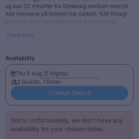
og kun 20 minutter fra Göteborg sentrum med bil.
Alle rommene på hotellet har parkett, fullt flislagt
bad med dusj, stort skrivebord, buksepresse,
strykejern, mineralvann og TV med gratis
Read more
filmkanaler. Sikkerhet er høyt prioritet og alle rom
er utstyrt med adresserte brannalarmer, elektronisk
låsesystem og kikkhull. I hotellets badstue og
Availability
avslapningsområde er det lurt å slappe av etter en
lang tur eller hard dag på jobben. Den beste
Thu 6 Aug (2 Nights)
kombinert opplevelsen med et pass i hotellets
2 Guests, 1 Room
velutstyrte treningsstudio. Det er separate
seksjoner for menn og kvinner, men opplevelsen i
Change Search
badstuen med et blikk opp på det stjernespekkede
taket.
Sorry! Unfortunately, we don't have any
184 rom
availability for your chosen dates.
Dobbel rom
Bad med dusj