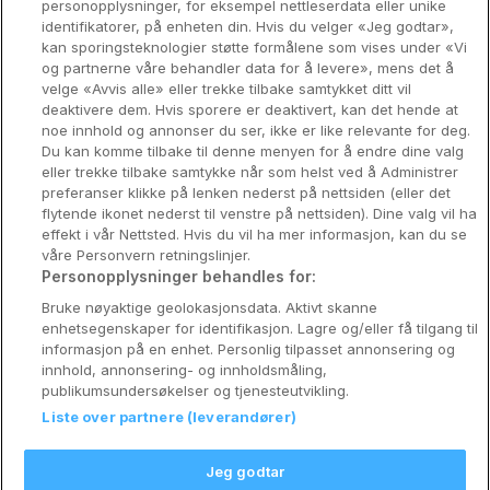
personopplysninger, for eksempel nettleserdata eller unike
identifikatorer, på enheten din. Hvis du velger «Jeg godtar»,
Bergen
kan sporingsteknologier støtte formålene som vises under «Vi
og partnerne våre behandler data for å levere», mens det å
Utforsk Norden
velge «Avvis alle» eller trekke tilbake samtykket ditt vil
deaktivere dem. Hvis sporere er deaktivert, kan det hende at
Om Coop HotellKupp
noe innhold og annonser du ser, ikke er like relevante for deg.
Du kan komme tilbake til denne menyen for å endre dine valg
Konkurranse
eller trekke tilbake samtykke når som helst ved å Administrer
preferanser klikke på lenken nederst på nettsiden (eller det
Koselig avbrekk
flytende ikonet nederst til venstre på nettsiden). Dine valg vil ha
effekt i vår Nettsted. Hvis du vil ha mer informasjon, kan du se
Velvære i var
våre Personvern retningslinjer.
Personopplysninger behandles for:
Premiumhotell
Bruke nøyaktige geolokasjonsdata. Aktivt skanne
enhetsegenskaper for identifikasjon. Lagre og/eller få tilgang til
Venninnetur
informasjon på en enhet. Personlig tilpasset annonsering og
innhold, annonsering- og innholdsmåling,
publikumsundersøkelser og tjenesteutvikling.
Liste over partnere (leverandører)
Reservasjonsspørsmål:
info@coophotellkupp.com
Jeg godtar