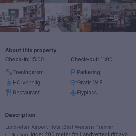
Göteborg
+6
Hele Danmark
Done
About this property
Check-in:
15:00
Check-out:
11:00
fitness_center
local_parking
Treningsrom
Parkering
accessible
wifi
HC-vennlig
Gratis WiFi
restaurant
flight
Restaurant
Flyplass
Description
Landvetter
Airport
Hotel,Best Western Premier
Collection
ligger 200 meter fra Landvetter lufthavn