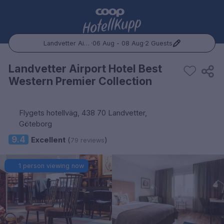
Landvetter Airport Hotel Best Western Premier Collection
·
06 Aug - 08 Aug
·
2 Guests
Popular Destinations:
Landvetter Airport Hotel Best
Western Premier Collection
Hele Norge
Oslo
Flygets hotellväg, 438 70 Landvetter,
Göteborg
Bergen
9.4
Excellent
(
)
79 reviews
Trondheim
1 person viewing now
Hele Sverige
Stockholm