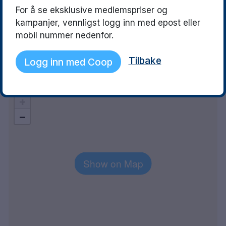
26 November 2025
19 November 202
For å se eksklusive medlemspriser og
Jättebra läge.
Trivsamt hotell med
kampanjer, vennligst logg inn med epost eller
Sköna sängar och 
mobil nummer nedenfor.
flygplatsen. God f
Tilbake
Logg inn med Coop
Explore the area
+
−
Show on Map