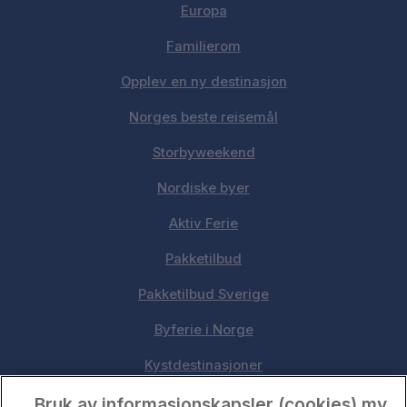
Europa
Familierom
Opplev en ny destinasjon
Norges beste reisemål
Storbyweekend
Nordiske byer
Aktiv Ferie
Pakketilbud
Pakketilbud Sverige
Byferie i Norge
Kystdestinasjoner
Oslo
Bruk av informasjonskapsler (cookies) mv.