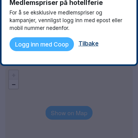
Medlemspriser på hotellferie
10 April 2023
17 August 2022
Fin hotell med bra beliggenhet og
Med ei på 12 år som
For å se eksklusive medlemspriser og
hyggelige ansatte. Rent og pent.
basseng var dette 
kampanjer, vennligst logg inn med epost eller
God frokost.
Kort vei til Lilleh
mobil nummer nedenfor.
gondolen var også 
Frokosten får 6 på
Tilbake
Logg inn med Coop
oss .
Explore the area
+
−
Show on Map