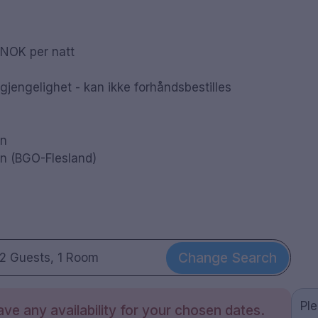
 NOK per natt
gjengelighet - kan ikke forhåndsbestilles
on
avn (BGO-Flesland)
Change Search
2 Guests, 1 Room
Pl
ve any availability for your chosen dates.