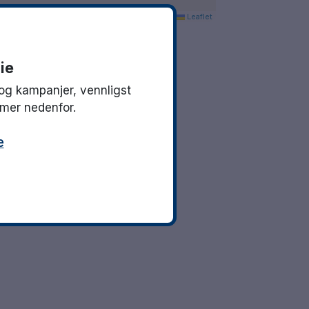
Leaflet
ie
og kampanjer, vennligst
mmer nedenfor.
e