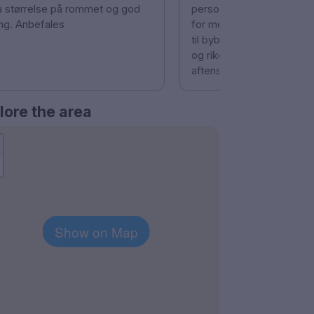
a størrelse på rommet og god
personale. Grei adkomst.
ng. Anbefales
for meg med bil og hund. 
til bybanen. Morgenmate
og rikelig. Veldig ok med
aftensbuffe på travle dag
lore the area
Show on Map