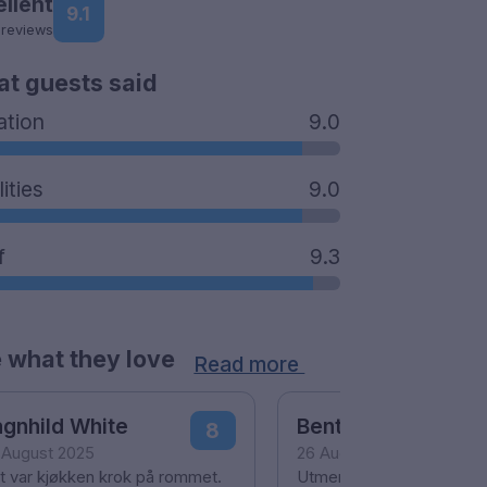
ellent
9.1
 reviews
t guests said
ation
9.0
lities
9.0
f
9.3
 what they love
Read more
gnhild White
Bente Kristine
8
 August 2025
26 August 2025
t var kjøkken krok på rommet.
Utmerker, vennlig og hyg