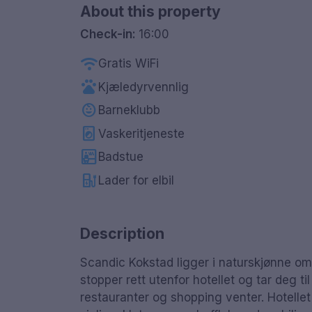
About this property
Check-in:
16:00
wifi
Gratis WiFi
pets
Kjæledyrvennlig
child_care
Barneklubb
local_laundry_service
Vaskeritjeneste
sauna
Badstue
ev_station
Lader for elbil
Description
Scandic Kokstad ligger i naturskjønne om
stopper rett utenfor hotellet og tar deg t
restauranter og shopping venter. Hotellet 