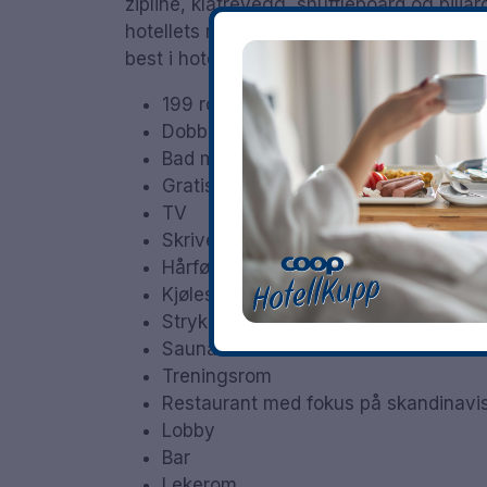
zipline, klatrevegg, shuffleboard og biljar
hotellets restaurant, og lobbyen tilbyr en
best i hotellets avslapningsområde hvor 
199 rom
Dobbeltrom
Bad med dusj
Gratis WiFi
TV
Skrivebord
Hårføner
Kjøleskap
Strykejern/strykebrett på forespørsel
Sauna
Treningsrom
Restaurant med fokus på skandinavi
Lobby
Bar
Lekerom