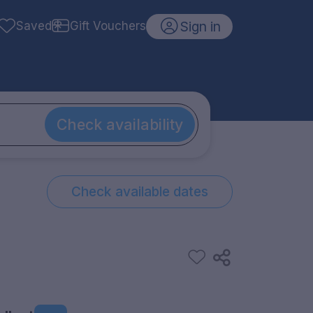
Sign in
Saved
Gift Vouchers
Check availability
Check available dates