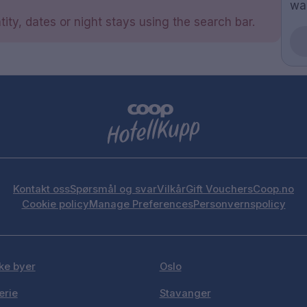
wa
ity, dates or night stays using the search bar.
Kontakt oss
Spørsmål og svar
Vilkår
Gift Vouchers
Coop.no
Cookie policy
Manage Preferences
Personvernspolicy
ke byer
Oslo
erie
Stavanger