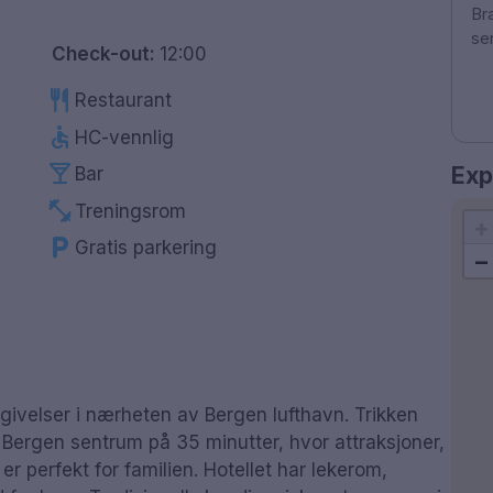
Br
se
Check-out:
12:00
restaurant
Restaurant
accessible
HC-vennlig
local_bar
Exp
Bar
fitness_center
Treningsrom
+
local_parking
Gratis parkering
−
givelser i nærheten av Bergen lufthavn. Trikken
il Bergen sentrum på 35 minutter, hvor attraksjoner,
er perfekt for familien. Hotellet har lekerom,