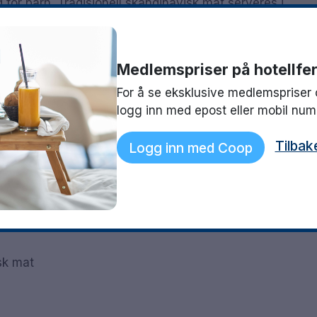
d for barn. Tradisjonell skandinavisk mat serveres i
 god drink. Hvis du ønsker å slappe av, gjør du det
det er badstue, solarium og dampbad.
Medlemspriser på hotellfer
For å se eksklusive medlemspriser 
logg inn med epost eller mobil nu
Tilbak
Logg inn med Coop
sk mat