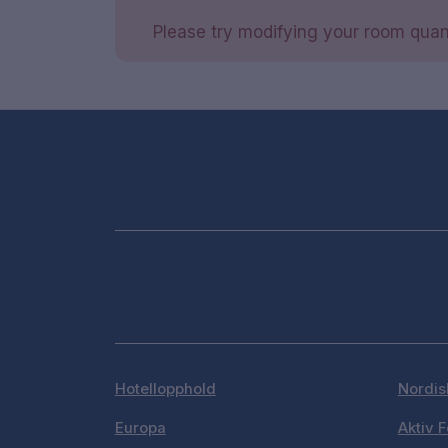
Please try modifying your room quant
Hotellopphold
Nordis
Europa
Aktiv F