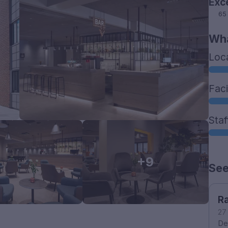
Exc
65
Wha
Loc
Faci
Staf
+9
See
Ra
27
De