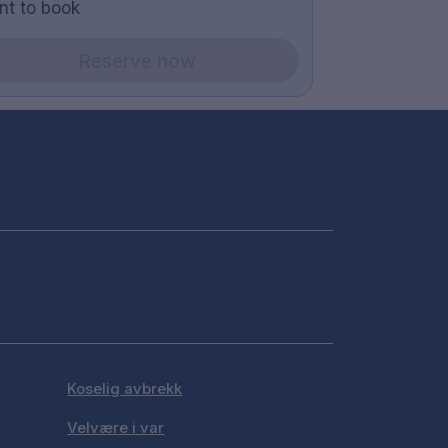
nt to book
Reserve now
Koselig avbrekk
Velvære i var