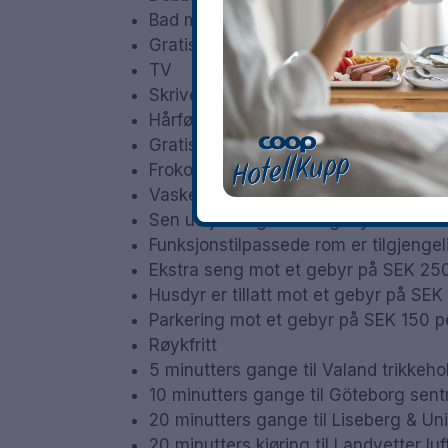
Bad med dusj
Gratis WiFi
TV
Skrivebord
Hårføner
Gratis avis
Frokost restaurant
Vaske service
Sen utsjekking mot et gebyr - med fo
Funksjonstilpassede rom er tilgjengel
Ekstra seng mot et gebyr på SEK 250
Husdyr er tillatt mot et gebyr på SEK
Parkering mot et gebyr på SEK 150 pe
Røykfritt
5 minutters gange til Valand trikkeho
10 minutters gange til Göteborg sent
20 minutters gange til Liseberg & U
20 minutters kjøring til Landvetter lu