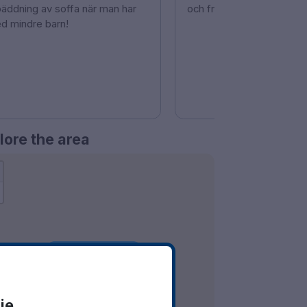
bäddning av soffa när man har
och frukostservering, och
d mindre barn!
lore the area
Show on Map
ie