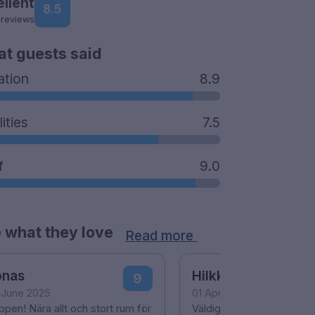
ellent
8.5
 reviews
t guests said
ation
8.9
lities
7.5
f
9.0
 what they love
Read more
onas
Hilkka
9
 June 2025
01 April 2024
pen! Nära allt och stort rum för
Väldigt alert personal i re