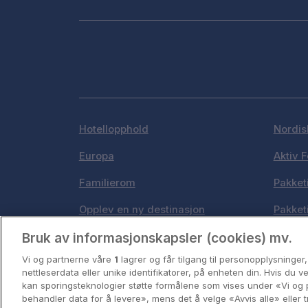
Hotellopphold
Nordis
Europa
Aktiv F
Familierom
Pakket
Opplev en ny destinasjon
Pakket
Bruk av informasjonskapsler (cookies) mv.
Norges beste reisemål
Byferi
Vi og partnerne våre
1
lagrer og får tilgang til personopplysninger
Storbyweekend
Kystde
nettleserdata eller unike identifikatorer, på enheten din. Hvis du 
kan sporingsteknologier støtte formålene som vises under «Vi og 
behandler data for å levere», mens det å velge «Avvis alle» eller t