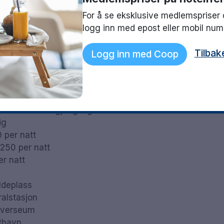
For å se eksklusive medlemspriser 
logg inn med epost eller mobil nu
Tilbak
Logg inn med Coop
rbehold om tilgjengelighet
ig
 per natt
 250 per natt
r natt
ldeplass
ralstasjon
niverseum
fthavn