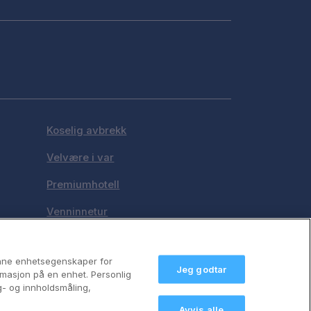
Koselig avbrekk
Velvære i var
Premiumhotell
Venninnetur
anne enhetsegenskaper for
Jeg godtar
formasjon på en enhet. Personlig
g- og innholdsmåling,
Avvis alle