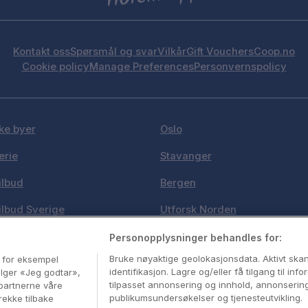
Kontakt oss
Spørsmål og svar
Vilkår
Gift Vouchers
Coop.no
Cookie policy
Manage Preferences
Personvernspolicy
ke byer
Oslo
erie
Stavanger
ilbud
Bergen
ilbud Sverige
Utforsk Norden
e i Norge
Om Coop HotellKupp
Personopplysninger behandles for:
Bruke nøyaktige geolokasjonsdata. Aktivt sk
, for eksempel
stinasjoner
Konkurranse
identifikasjon. Lagre og/eller få tilgang til in
velger «Jeg godtar»,
tilpasset annonsering og innhold, annonserin
partnerne våre
publikumsundersøkelser og tjenesteutvikling.
rekke tilbake