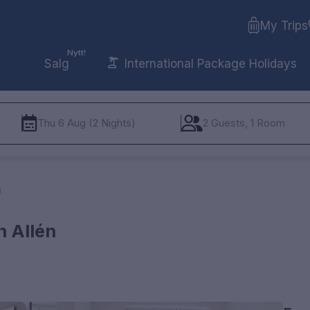
My Trips
Nytt!
Salg
International Package Holidays
Thu 6 Aug (2 Nights)
2 Guests, 1 Room
n
n Allén