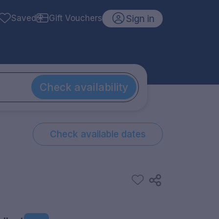
Sign in
Saved
Gift Vouchers
Check availability
Check available dates