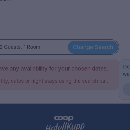
Change Search
2 Guests, 1 Room
Pl
ve any availability for your chosen dates.
wa
ity, dates or night stays using the search bar.