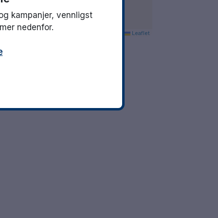
og kampanjer, vennligst
mmer nedenfor.
Leaflet
e