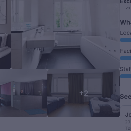
Exc
23
Wha
Loc
Faci
Staf
+2
See
J
29
Top