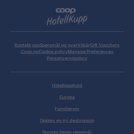
Kontakt oss
Spørsmål og svar
Vilkår
Gift Vouchers
Coop.no
Cookie policy
Manage Preferences
Personvernspolicy
Hotellopphold
Europa
Familierom
Opplev en ny destinasjon
Norges beste reisemål