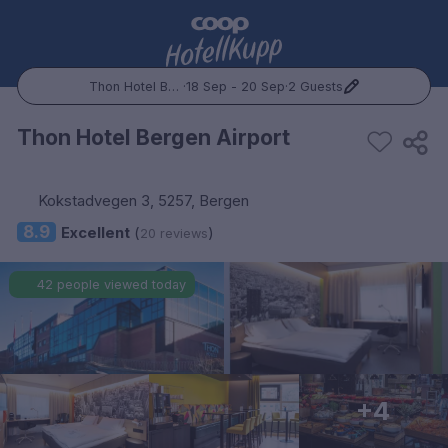
Thon Hotel Bergen Airport
·
18 Sep - 20 Sep
·
2 Guests
Popular Destinations:
Thon Hotel Bergen Airport
Hele Norge
Kokstadvegen 3, 5257, Bergen
Oslo
8.9
Excellent
(
)
20 reviews
Bergen
42 people viewed today
Trondheim
Hele Sverige
+4
Stockholm