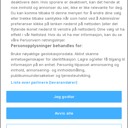
deaktivere dem. Hvis sporere er deaktivert, kan det hende at
Om Coop HotellKupp
noe innhold og annonser du ser, ikke er like relevante for deg.
Du kan komme tilbake til denne menyen for å endre dine valg
Konkurranse
eller trekke tilbake samtykke når som helst ved å Administrer
preferanser klikke på lenken nederst på nettsiden (eller det
Koselig avbrekk
flytende ikonet nederst til venstre på nettsiden). Dine valg vil ha
effekt i vår Nettsted. Hvis du vil ha mer informasjon, kan du se
Velvære i var
våre Personvern retningslinjer.
Personopplysninger behandles for:
Premiumhotell
Bruke nøyaktige geolokasjonsdata. Aktivt skanne
enhetsegenskaper for identifikasjon. Lagre og/eller få tilgang til
Venninnetur
informasjon på en enhet. Personlig tilpasset annonsering og
innhold, annonsering- og innholdsmåling,
publikumsundersøkelser og tjenesteutvikling.
Liste over partnere (leverandører)
Reservasjonsspørsmål:
info@coophotellkupp.com
Jeg godtar
Hotellsupport:
scandinavian@digibreaks.com
Avvis alle
Nytt!