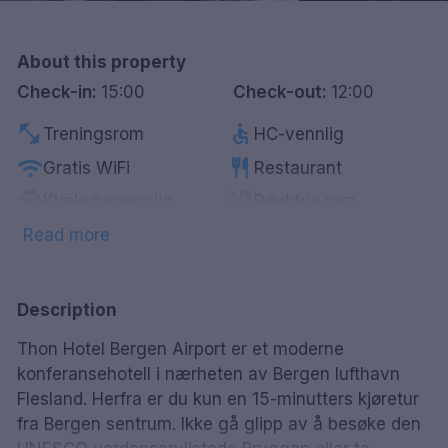
Göteborg
About this property
Hele Danmark
Check-in:
15:00
Check-out:
12:00
fitness_center
accessible
Done
Treningsrom
HC-vennlig
wifi
restaurant
Gratis WiFi
Restaurant
pets
smoke_free
Kjæledyrvennlig
Røykfrie rom
tv
flight
Smart-Tv
Flyplass
Read more
local_bar
local_parking
Bar
Gratis parkering
bed
Sengetøy
Description
Thon Hotel Bergen Airport er et moderne
konferansehotell i nærheten av Bergen lufthavn
Flesland. Herfra er du kun en 15-minutters kjøretur
fra Bergen sentrum. Ikke gå glipp av å besøke den