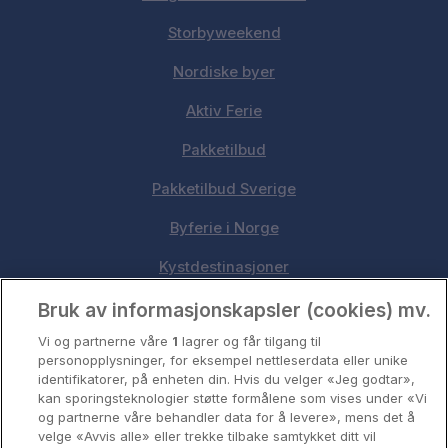
Storbyweekend
Nordiske byer
Aktiv Ferie
Pakketilbud
Pakketilbud Sverige
Byferie i Norge
Kystdestinasjoner
Oslo
Bruk av informasjonskapsler (cookies) mv.
Vi og partnerne våre
1
lagrer og får tilgang til
Stavanger
personopplysninger, for eksempel nettleserdata eller unike
identifikatorer, på enheten din. Hvis du velger «Jeg godtar»,
Bergen
kan sporingsteknologier støtte formålene som vises under «Vi
og partnerne våre behandler data for å levere», mens det å
Utforsk Norden
velge «Avvis alle» eller trekke tilbake samtykket ditt vil