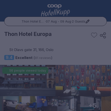
Thon Hotel Europa
·
07 Aug - 09 Aug
·
2 Guests
Popular Destinations:
Thon Hotel Europa
Hele Norge
St Olavs gate 31, 166, Oslo
Oslo
9.4
Excellent
(
)
81 reviews
Bergen
56 people viewed today
Trondheim
Hele Sverige
Stockholm
+5