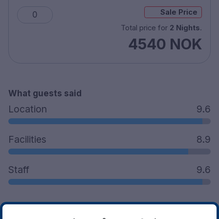
ved innsjekk.
Sale Price
0
Gyldig ID kan være: førerkort, nasjonalt ID-kort,
Total price for
2 Nights
.
BankID-app med bilde eller pass.
Dette er et krav fra myndighetene, og det bidrar til
4540 NOK
en trygg og ansvarlig drift av hotellene våre.
What guests said
Location
9.6
Facilities
8.9
Staff
9.6
See what they love
Read more