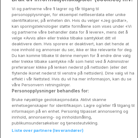
Vi og partnerne våre
1
lagrer og får tilgang til
Stavanger
personopplysninger, for eksempel nettleserdata eller unike
identifikatorer, på enheten din. Hvis du velger «Jeg godtar»,
Bergen
kan sporingsteknologier støtte formålene som vises under «Vi
og partnerne våre behandler data for å levere», mens det å
Utforsk Norden
velge «Avvis alle» eller trekke tilbake samtykket ditt vil
deaktivere dem. Hvis sporere er deaktivert, kan det hende at
Om Coop HotellKupp
noe innhold og annonser du ser, ikke er like relevante for deg.
Du kan komme tilbake til denne menyen for å endre dine valg
Konkurranse
eller trekke tilbake samtykke når som helst ved å Administrer
preferanser klikke på lenken nederst på nettsiden (eller det
Koselig avbrekk
flytende ikonet nederst til venstre på nettsiden). Dine valg vil ha
effekt i vår Nettsted. Hvis du vil ha mer informasjon, kan du se
Velvære i var
våre Personvern retningslinjer.
Personopplysninger behandles for:
Premiumhotell
Bruke nøyaktige geolokasjonsdata. Aktivt skanne
enhetsegenskaper for identifikasjon. Lagre og/eller få tilgang til
Venninnetur
informasjon på en enhet. Personlig tilpasset annonsering og
innhold, annonsering- og innholdsmåling,
publikumsundersøkelser og tjenesteutvikling.
Liste over partnere (leverandører)
Reservasjonsspørsmål: