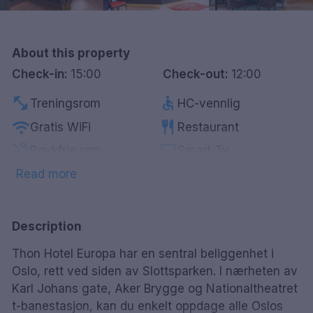
Göteborg
Hele Danmark
About this property
Check-in:
15:00
Check-out:
12:00
Done
fitness_center
accessible
Treningsrom
HC-vennlig
wifi
restaurant
Gratis WiFi
Restaurant
smoke_free
tv
Røykfrie rom
Smart-Tv
local_laundry_service
Vaskeritjeneste
Read more
Description
Thon Hotel Europa har en sentral beliggenhet i
Oslo, rett ved siden av Slottsparken. I nærheten av
Karl Johans gate, Aker Brygge og Nationaltheatret
t-banestasjon, kan du enkelt oppdage alle Oslos