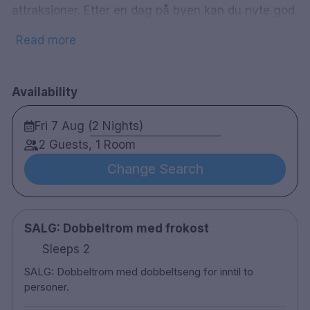
attraksjoner. Etter en dag på byen kan du nyte god
mat og drikke i hotellets restaurant. Hotellet
Read more
serverer en populær frokostbuffé hver morgen
.
168 rom
Availability
Dobbeltrom
Bad med dusj
Fri 7 Aug (2 Nights)
Gratis WiFi
2 Guests, 1 Room
TV
Safe
Change Search
Hårføner
Restaurant
Treningsrom
Sen utsjekk mot avgift - ved tilgjengelighet
SALG: Dobbeltrom med frokost
Handicap-rom finnes tilgjengelig
50 meter til Flybussen
Sleeps 2
300 meter til Oslo sentralstasjon
300 meter til Nationaltheatret stasjon
SALG: Dobbeltrom med dobbeltseng for inntil to
personer.
Alle gjester fra 18 år og oppover må vise gyldig ID