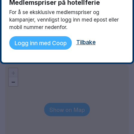
Medlemspriser på hotellferie
For å se eksklusive medlemspriser og
Janicke
Kristin Ruud
10
kampanjer, vennligst logg inn med epost eller
17 December 2025
19 November 202
mobil nummer nedenfor.
Sentralt, rent, nydelig frokost!
Nice hotel, good l
Tilbake
Logg inn med Coop
Explore the area
+
−
Show on Map