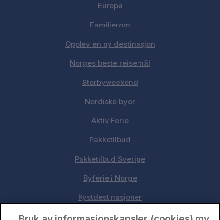
Europa
Familierom
Opplev en ny destinasjon
Norges beste reisemål
Storbyweekend
Nordiske byer
Aktiv Ferie
Pakketilbud
Pakketilbud Sverige
Byferie i Norge
Kystdestinasjoner
Oslo
Bruk av informasjonskapsler (cookies) mv.