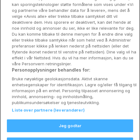
Bergen
kan sporingsteknologier støtte formålene som vises under «Vi
og partnerne våre behandler data for å levere», mens det å
Utforsk Norden
velge «Avvis alle» eller trekke tilbake samtykket ditt vil
deaktivere dem. Hvis sporere er deaktivert, kan det hende at
Om Coop HotellKupp
noe innhold og annonser du ser, ikke er like relevante for deg.
Du kan komme tilbake til denne menyen for å endre dine valg
Konkurranse
eller trekke tilbake samtykke når som helst ved å Administrer
preferanser klikke på lenken nederst på nettsiden (eller det
Koselig avbrekk
flytende ikonet nederst til venstre på nettsiden). Dine valg vil ha
effekt i vår Nettsted. Hvis du vil ha mer informasjon, kan du se
Velvære i var
våre Personvern retningslinjer.
Personopplysninger behandles for:
Premiumhotell
Bruke nøyaktige geolokasjonsdata. Aktivt skanne
enhetsegenskaper for identifikasjon. Lagre og/eller få tilgang til
Venninnetur
informasjon på en enhet. Personlig tilpasset annonsering og
innhold, annonsering- og innholdsmåling,
publikumsundersøkelser og tjenesteutvikling.
Liste over partnere (leverandører)
Reservasjonsspørsmål:
info@coophotellkupp.com
Jeg godtar
Hotellsupport:
scandinavian@digibreaks.com