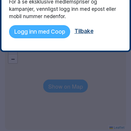
Gode senger, fantastisk frokost
For å se eksklusive medlemspriser og
og super service, gode
kampanjer, vennligst logg inn med epost eller
parkeringsmuligheter og kollektiv
mobil nummer nedenfor.
😀 Kommer snart igjen
Tilbake
Logg inn med Coop
Explore the area
+
−
Show on Map
Leaflet