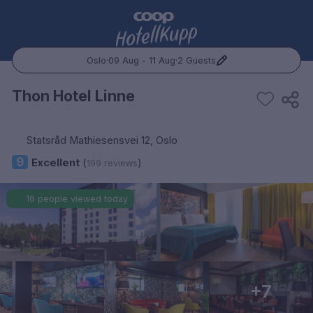
Oslo
·
09 Aug - 11 Aug
·
2 Guests
Popular Destinations:
Thon Hotel Linne
Hele Norge
Statsråd Mathiesensvei 12, Oslo
Oslo
9
Excellent
(
)
199 reviews
Bergen
16 people viewed today
Trondheim
Hele Sverige
+7
Stockholm