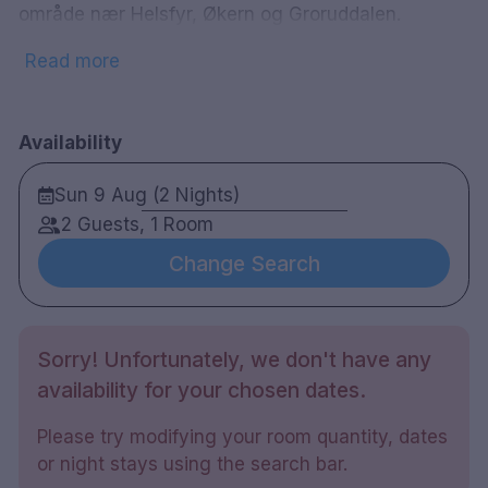
område nær Helsfyr, Økern og Groruddalen.
Populære Bjerke Travbane ligger i gangavstand fra
Read more
hotellet. Hotellet har en restaurant, en bar/lobby og
et treningsstudio. Hotellet tilbyr frokostbuffé til sine
gjester.
Availability
394 rom
Dobbeltrom
Sun 9 Aug (2 Nights)
Bad med dusj
2 Guests, 1 Room
Gratis WiFi
TV
Change Search
Safe
Skrivebord
Hårføner
Vannkoker
Sorry! Unfortunately, we don't have any
Minibar
Badstue
availability for your chosen dates.
Treningsrom
Restaurant
Please try modifying your room quantity, dates
Barneseng uten kostnad
or night stays using the search bar.
Ekstraseng mot en avgift på 100 NOK per barn,