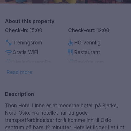
Göteborg
Hele Danmark
About this property
Check-in:
15:00
Check-out:
12:00
Done
fitness_center
accessible
Treningsrom
HC-vennlig
wifi
restaurant
Gratis WiFi
Restaurant
pets
smoke_free
Kjæledyrvennlig
Røykfrie rom
Parkering mot
Read more
local_parking
wine_bar
Minibar
betaling
tv
local_bar
Smart-Tv
Bar
Description
ev_station
local_laundry_service
Lader for elbil
Vaskeritjeneste
Thon Hotel Linne er et moderne hotell på Bjerke,
Nord-Oslo. Fra hotellet har du gode
transportforbindelser for å komme inn til Oslo
sentrum på bare 12 minutter. Hotellet ligger i et fint