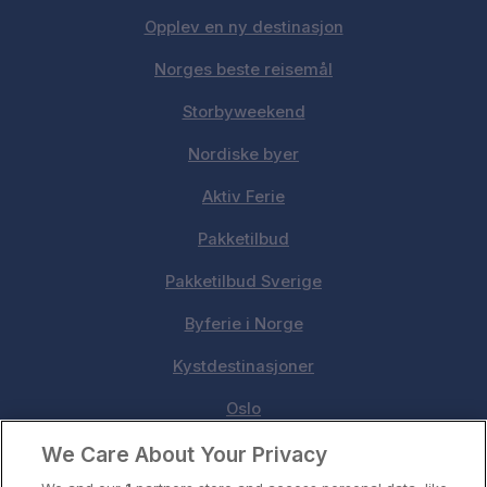
Opplev en ny destinasjon
Norges beste reisemål
Storbyweekend
Nordiske byer
Aktiv Ferie
Pakketilbud
Pakketilbud Sverige
Byferie i Norge
Kystdestinasjoner
Oslo
We Care About Your Privacy
Stavanger