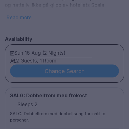
og natteliv. Ikke gå glipp av hotellets Scala
restaurant med utsikt over Oslofjorden og avslutt
Read more
kvelden i hotellbaren som spesialiserer seg på gin.
Dersom du ønsker å trene kan du trene på hotellets
velutstyrte treningsstudio. Om morgenen serveres
Availability
en frokostbuffé på hotellet.
480 rom
Sun 16 Aug (2 Nights)
Dobbeltrom
2 Guests, 1 Room
Bad med dusj
Gratis WiFi
Change Search
TV
Skrivebord
Hårføner
Vannkoker
SALG: Dobbeltrom med frokost
Strykejern / strykebrett ved forespørsel
Minibar
Sleeps 2
Restaurant
SALG: Dobbeltrom med dobbeltseng for inntil to
Bar
personer.
Treningsrom
Sen utsjekk mot en avgift - ved tilgjengelighet