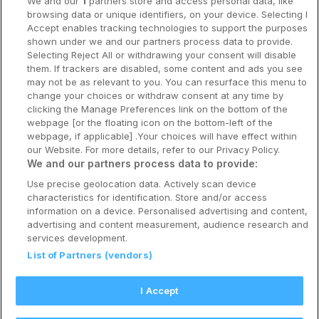
We and our
1
partners store and access personal data, like
Bergen
browsing data or unique identifiers, on your device. Selecting I
Accept enables tracking technologies to support the purposes
Utforsk Norden
shown under we and our partners process data to provide.
Selecting Reject All or withdrawing your consent will disable
Om Coop HotellKupp
them. If trackers are disabled, some content and ads you see
may not be as relevant to you. You can resurface this menu to
Konkurranse
change your choices or withdraw consent at any time by
clicking the Manage Preferences link on the bottom of the
Koselig avbrekk
webpage [or the floating icon on the bottom-left of the
webpage, if applicable] .Your choices will have effect within
Velvære i var
our Website. For more details, refer to our Privacy Policy.
We and our partners process data to provide:
Premiumhotell
Use precise geolocation data. Actively scan device
characteristics for identification. Store and/or access
Venninnetur
information on a device. Personalised advertising and content,
advertising and content measurement, audience research and
services development.
List of Partners (vendors)
Reservasjonsspørsmål:
info@coophotellkupp.com
I Accept
Hotellsupport:
scandinavian@digibreaks.com