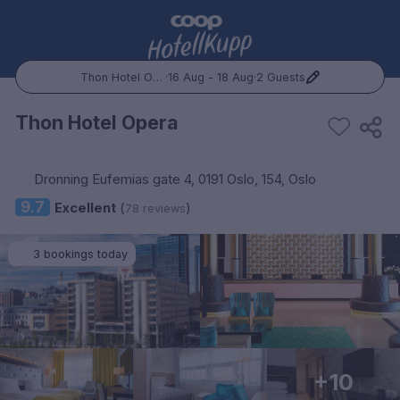
Thon Hotel Opera
·
16 Aug - 18 Aug
·
2 Guests
Popular Destinations:
Thon Hotel Opera
Hele Norge
Dronning Eufemias gate 4, 0191 Oslo, 154, Oslo
Oslo
9.7
Excellent
(
)
78 reviews
Bergen
3 bookings today
Trondheim
Hele Sverige
Stockholm
+10