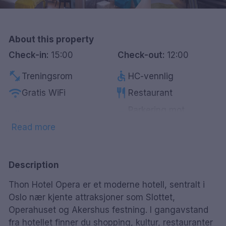
Göteborg
Hele Danmark
About this property
Check-in:
15:00
Check-out:
12:00
Done
fitness_center
accessible
Treningsrom
HC-vennlig
wifi
restaurant
Gratis WiFi
Restaurant
Parkering mot
smoke_free
local_parking
Røykfrie rom
betaling
Read more
wine_bar
coffee
Minibar
Kaffe/te på rommet
local_laundry_service
tv
Vaskeritjeneste
Smart-Tv
Description
chair
local_bar
Lounge
Bar
Thon Hotel Opera er et moderne hotell, sentralt i
Skytteltjeneste til/fra
flight
ev_station
Lader for elbil
Oslo nær kjente attraksjoner som Slottet,
flyplass
Operahuset og Akershus festning. I gangavstand
fra hotellet finner du shopping, kultur, restauranter