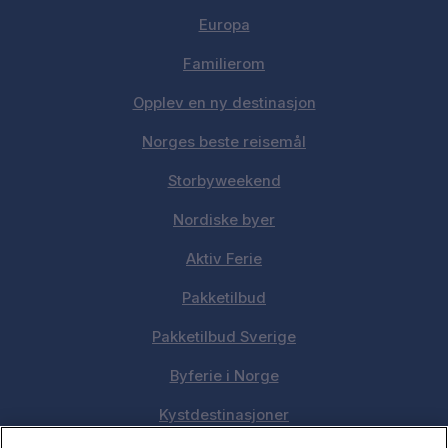
Europa
Familierom
Opplev en ny destinasjon
Norges beste reisemål
Storbyweekend
Nordiske byer
Aktiv Ferie
Pakketilbud
Pakketilbud Sverige
Byferie i Norge
Kystdestinasjoner