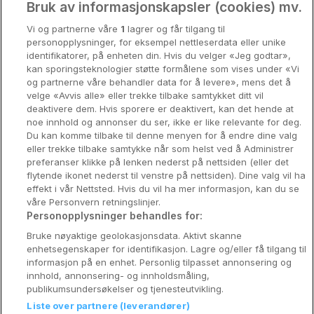
Oslo
Bruk av informasjonskapsler (cookies) mv.
Vi og partnerne våre
1
lagrer og får tilgang til
Stavanger
personopplysninger, for eksempel nettleserdata eller unike
identifikatorer, på enheten din. Hvis du velger «Jeg godtar»,
Bergen
kan sporingsteknologier støtte formålene som vises under «Vi
og partnerne våre behandler data for å levere», mens det å
Utforsk Norden
velge «Avvis alle» eller trekke tilbake samtykket ditt vil
deaktivere dem. Hvis sporere er deaktivert, kan det hende at
Om Coop HotellKupp
noe innhold og annonser du ser, ikke er like relevante for deg.
Du kan komme tilbake til denne menyen for å endre dine valg
Konkurranse
eller trekke tilbake samtykke når som helst ved å Administrer
preferanser klikke på lenken nederst på nettsiden (eller det
Koselig avbrekk
flytende ikonet nederst til venstre på nettsiden). Dine valg vil ha
effekt i vår Nettsted. Hvis du vil ha mer informasjon, kan du se
Velvære i var
våre Personvern retningslinjer.
Personopplysninger behandles for:
Premiumhotell
Bruke nøyaktige geolokasjonsdata. Aktivt skanne
enhetsegenskaper for identifikasjon. Lagre og/eller få tilgang til
Venninnetur
informasjon på en enhet. Personlig tilpasset annonsering og
innhold, annonsering- og innholdsmåling,
publikumsundersøkelser og tjenesteutvikling.
Liste over partnere (leverandører)