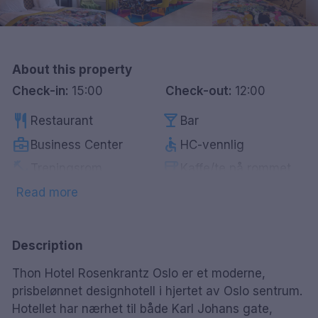
Göteborg
Hele Danmark
About this property
Check-in:
15:00
Check-out:
12:00
Done
restaurant
local_bar
Restaurant
Bar
business_center
accessible
Business Center
HC-vennlig
fitness_center
coffee
Treningsrom
Kaffe/te på rommet
chair
tv
Lounge
Smart-Tv
Read more
smoke_free
Røykfrie rom
Description
Thon Hotel Rosenkrantz Oslo er et moderne,
prisbelønnet designhotell i hjertet av Oslo sentrum.
Hotellet har nærhet til både Karl Johans gate,