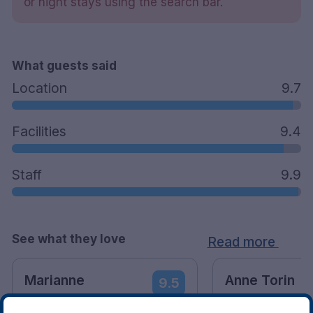
or night stays using the search bar.
What guests said
Location
9.7
Facilities
9.4
Staff
9.9
See what they love
Read more
Marianne
Anne Torin
9.5
07 June 2026
14 January 2026