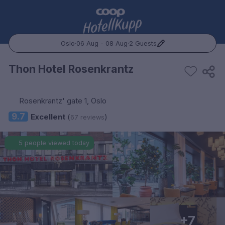
Oslo
·
06 Aug - 08 Aug
·
2 Guests
Popular Destinations:
Thon Hotel Rosenkrantz
Hele Norge
Rosenkrantz' gate 1, Oslo
Oslo
9.7
Excellent
(
)
67 reviews
Bergen
5 people viewed today
Trondheim
Hele Sverige
Stockholm
+7