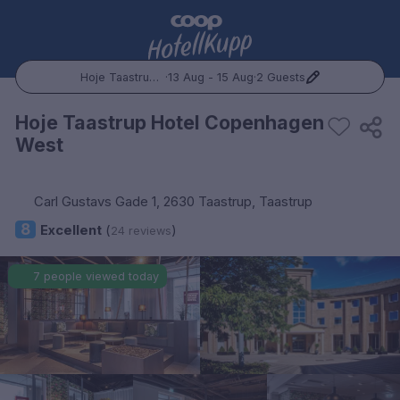
Hoje Taastrup Hotel Copenhagen West
·
13 Aug - 15 Aug
·
2 Guests
Popular Destinations:
Hoje Taastrup Hotel Copenhagen
West
Hele Norge
Oslo
Carl Gustavs Gade 1, 2630 Taastrup, Taastrup
8
Excellent
(
)
24 reviews
Bergen
7 people viewed today
Trondheim
Hele Sverige
Stockholm