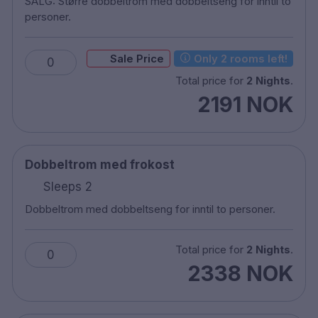
SALG: Større dobbeltrom med dobbeltseng for inntil to
Dobbel rom, enkeltrom og familierom
personer.
Bad med dusj
Fritt WiFi
Sale Price
Only 2 rooms left!
0
TV
Total price for
2 Nights
.
Desk
2191 NOK
Hårtørker
Jern/strykebrett etter avtale
Frie badeprodukter
Gym
Dobbeltrom med frokost
Restaurant
Sleeps 2
Bar
Dobbeltrom med dobbeltseng for inntil to personer.
Vask
Tidlig innsjekking mot et gebyr - med
forbehold om tilgjengelighet
Total price for
2 Nights
.
0
Sen- utsjekkingsgebyr - med forbehold om
2338 NOK
tilgjengelighet
Utsjekket seng mot et pristillegg