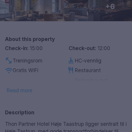
+6
Göteborg
Hele Danmark
About this property
Done
Check-in:
15:00
Check-out:
12:00
fitness_center
accessible
Treningsrom
HC-vennlig
wifi
restaurant
Gratis WiFi
Restaurant
Parkering mot
smoke_free
local_parking
Røykfrie rom
betaling
Read more
tv
business_center
Smart-Tv
Business Center
Description
Thon Partner Hotel Høje Taastrup ligger sentralt til i
Høje Tastrup, med gode transportforbindelser til