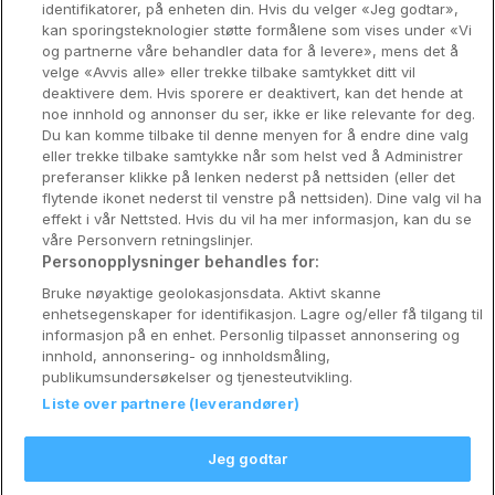
identifikatorer, på enheten din. Hvis du velger «Jeg godtar»,
Bergen
kan sporingsteknologier støtte formålene som vises under «Vi
og partnerne våre behandler data for å levere», mens det å
Utforsk Norden
velge «Avvis alle» eller trekke tilbake samtykket ditt vil
deaktivere dem. Hvis sporere er deaktivert, kan det hende at
Om Coop HotellKupp
noe innhold og annonser du ser, ikke er like relevante for deg.
Du kan komme tilbake til denne menyen for å endre dine valg
Konkurranse
eller trekke tilbake samtykke når som helst ved å Administrer
preferanser klikke på lenken nederst på nettsiden (eller det
Koselig avbrekk
flytende ikonet nederst til venstre på nettsiden). Dine valg vil ha
effekt i vår Nettsted. Hvis du vil ha mer informasjon, kan du se
Velvære i var
våre Personvern retningslinjer.
Personopplysninger behandles for:
Premiumhotell
Bruke nøyaktige geolokasjonsdata. Aktivt skanne
enhetsegenskaper for identifikasjon. Lagre og/eller få tilgang til
Venninnetur
informasjon på en enhet. Personlig tilpasset annonsering og
innhold, annonsering- og innholdsmåling,
publikumsundersøkelser og tjenesteutvikling.
Liste over partnere (leverandører)
Reservasjonsspørsmål:
info@coophotellkupp.com
Jeg godtar
Hotellsupport:
scandinavian@digibreaks.com