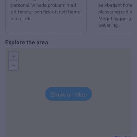
personal. Vi hade problem med
selvbetjent hotell 
ett fönster och fick ett nytt bättre
plassering rett ve
rum direkt
Meget hyggelig og 
betjening.
Explore the area
+
−
Show on Map