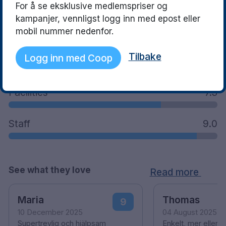
For å se eksklusive medlemspriser og
kampanjer, vennligst logg inn med epost eller
mobil nummer nedenfor.
What guests said
Tilbake
Logg inn med Coop
Location
7.9
Facilities
7.3
Staff
9.0
See what they love
Read more
Maria
Thomas
9
10 December 2025
04 August 2025
Supertrevlig och hjälpsam
Enkelt, mer eller 