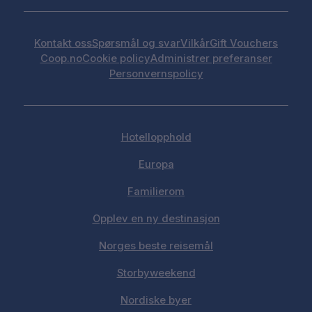
Kontakt oss
Spørsmål og svar
Vilkår
Gift Vouchers
Coop.no
Cookie policy
Administrer preferanser
Personvernspolicy
Hotellopphold
Europa
Familierom
Opplev en ny destinasjon
Norges beste reisemål
Storbyweekend
Nordiske byer