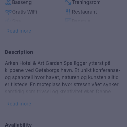
pool
fitness_center
Basseng
Treningsrom
wifi
restaurant
Gratis WiFi
Restaurant
spa
sauna
Spa
Badstue
pets
smoke_free
Kjæledyrvennlig
Røykfrie rom
Read more
local_bar
ev_station
Bar
Lader for elbil
Description
Arken Hotel & Art Garden Spa ligger ytterst på
klippene ved Gøteborgs havn. Et unikt konferanse-
og spahotell hvor havet, naturen og kunsten alltid
er tilstede. En møteplass hvor stressnivået synker
samtidig som trivsel og kreativitet øker. Denne
oasen av nytelse og avslapning gir en
Read more
førsteklasses pause i hverdagen kun 15 minutter
fra Gøteborg sentrum. Hotellets
avslapningsområde, Art Garden Spa, er perfekt for
Availability