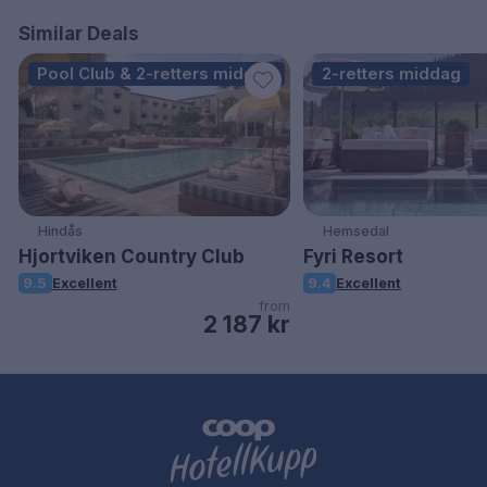
Similar Deals
Pool Club & 2-retters middag
2-retters middag
Hindås
Hemsedal
Hjortviken Country Club
Fyri Resort
9.5
Excellent
9.4
Excellent
from
2 187 kr