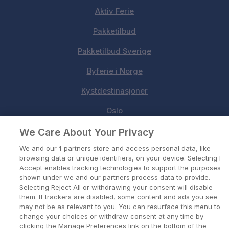
Aktiv Ferie
Pakketilbud
Pakketilbud Sverige
Byferie i Norge
Kystdestinasjoner
Oslo
We Care About Your Privacy
Stavanger
We and our
1
partners store and access personal data, like
Bergen
browsing data or unique identifiers, on your device. Selecting I
Accept enables tracking technologies to support the purposes
Utforsk Norden
shown under we and our partners process data to provide.
Selecting Reject All or withdrawing your consent will disable
Om Coop HotellKupp
them. If trackers are disabled, some content and ads you see
may not be as relevant to you. You can resurface this menu to
Konkurranse
change your choices or withdraw consent at any time by
clicking the Manage Preferences link on the bottom of the