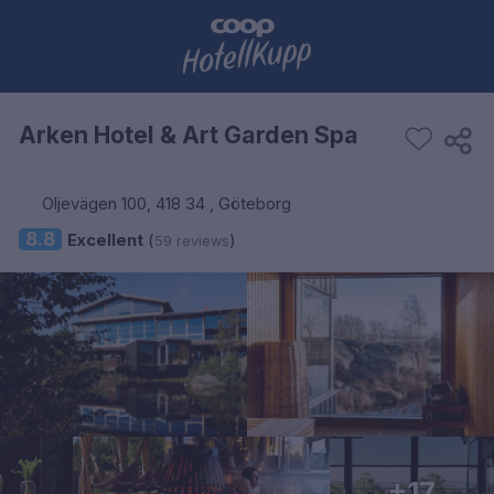
Arken Hotel & Art Garden Spa
Oljevägen 100, 418 34 , Göteborg
8.8
Excellent
(
)
59 reviews
+17