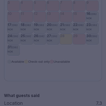
Mindre skrivebord
Sikker
Strykejern/-brett
Innendørs og utendørs treningsstudio
SPA (kun inkludert i spa-pakken. Alle
spapakker har 15-års aldersgrense. I
sommermånedene og på utvalgte dager i
skoleferier er Art Garden Spa åpent for barn kl.
08.00–14.00. Kontakt hotellet direkte for
informasjon om barn på spaet.)
Available
Check-out only
Unavailable
Oppbevaring av bagasje
Utlån av sykkel
Bowlinghall
Spillerom med biljard, bordtennis, shuffleboard
og brettspill
Restaurant med sesongbasert meny
What guests said
Barneseng mot et gebyr - må bestilles på
Location
7.3
forhånd