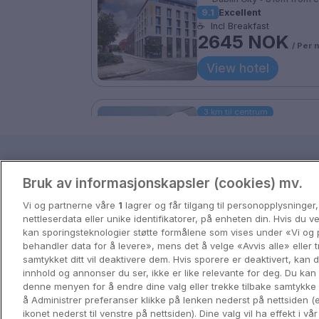
9.1
Excellent
☕
Incl Breakfast
2645 NOK
/ Per 
View hotel
3 km til centrum
Bonnington Dublin H
Leisure Centre
Drumcondra • 0m from c
Reisetips og inspira
9.2
Excellent
Bruk av informasjonskapsler (cookies) mv.
☕
Incl Breakfast
2694 NOK
Få inspirasjon til ditt neste eventyr 
Vi og partnerne våre
1
lagrer og får tilgang til personopplysninger
/ Per 
nettleserdata eller unike identifikatorer, på enheten din. Hvis du 
View hotel
kan sporingsteknologier støtte formålene som vises under «Vi og 
View all
behandler data for å levere», mens det å velge «Avvis alle» eller t
samtykket ditt vil deaktivere dem. Hvis sporere er deaktivert, kan
innhold og annonser du ser, ikke er like relevante for deg. Du kan 
Maldron Hotel Smith
denne menyen for å endre dine valg eller trekke tilbake samtykke
å Administrer preferanser klikke på lenken nederst på nettsiden (e
Dublin City • 1.3km from 
ikonet nederst til venstre på nettsiden). Dine valg vil ha effekt i vå
9.4
Excellent