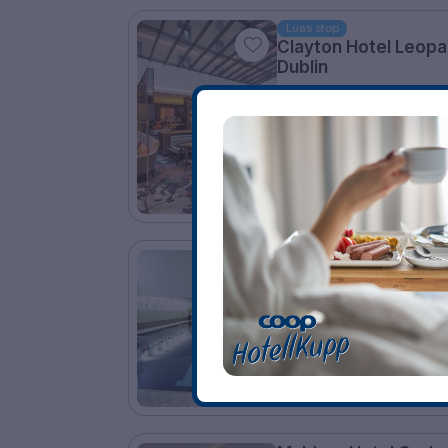
Luas stop
Clayton Hotel Leop
Dublin
Leopardstown • 25m fro
8.9
Excellent
☕
Incl Breakfast
2323 NOK
/ Per n
View hotel
Clayton Hotel Liffey 
Liffey Valley • 124m from
9.6
Excellent
☕
Incl Breakfast
2348 NOK
/ Per 
View hotel