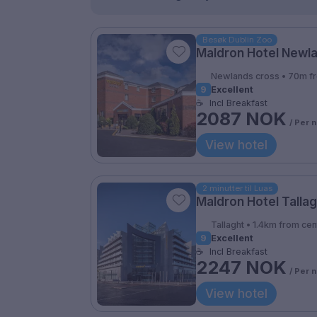
Besøk Dublin Zoo
Maldron Hotel Newl
Newlands cross • 70m f
9
Excellent
☕
Incl Breakfast
2087 NOK
/ Per n
View hotel
2 minutter til Luas
Maldron Hotel Tallag
Tallaght • 1.4km from cen
9
Excellent
☕
Incl Breakfast
2247 NOK
/ Per n
View hotel