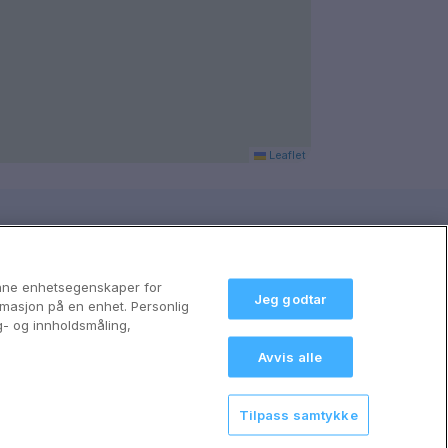
Leaflet
anne enhetsegenskaper for
Jeg godtar
formasjon på en enhet. Personlig
g- og innholdsmåling,
Avvis alle
Tilpass samtykke