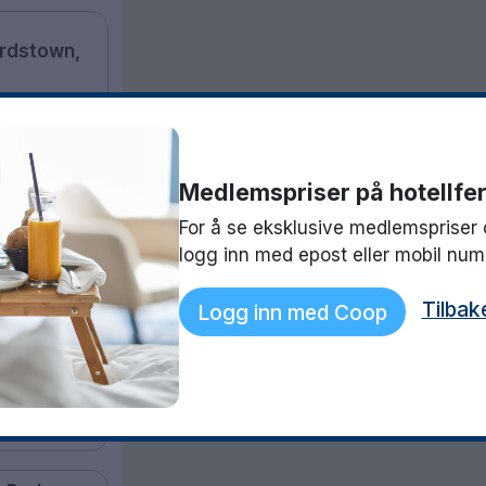
ardstown,
m centre
ight
Medlemspriser på hotellfer
2348 NOK
For å se eksklusive medlemspriser 
logg inn med epost eller mobil nu
Valley
Tilbak
Logg inn med Coop
 centre
night
2087 NOK