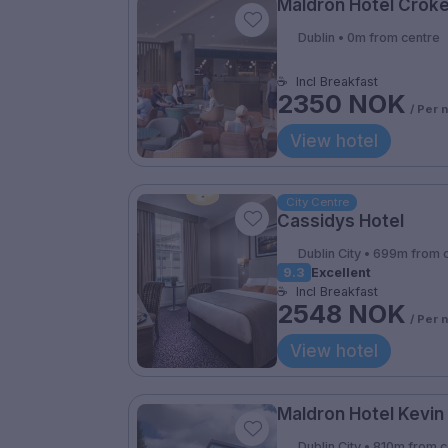
Maldron Hotel Croke
Dublin • 0m from centre
☕
Incl Breakfast
2350 NOK
/ Per 
View hotel
City Centre
Cassidys Hotel
Dublin City • 699m from 
9.3
Excellent
☕
Incl Breakfast
2548 NOK
/ Per 
View hotel
Maldron Hotel Kevin
Dublin City • 810m from 