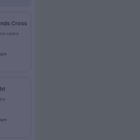
ands Cross
rom centre
ight
ht
tre
ight