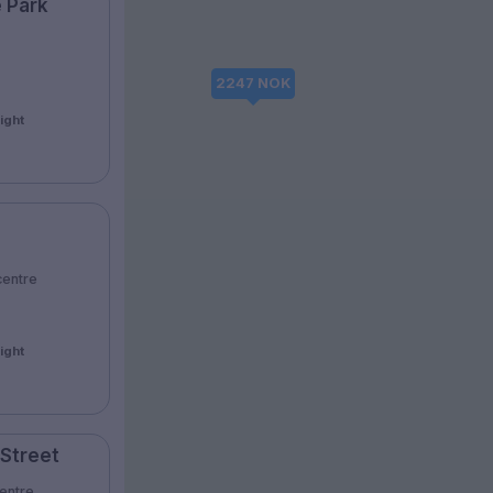
 Park
2247 NOK
night
centre
night
 Street
centre