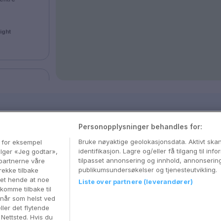
night
otel &
entre
sjon
Personopplysninger behandles for:
med våre beste tips og nyttige reiseguider
Bruke nøyaktige geolokasjonsdata. Aktivt sk
, for eksempel
night
identifikasjon. Lagre og/eller få tilgang til in
velger «Jeg godtar»,
tilpasset annonsering og innhold, annonserin
partnerne våre
publikumsundersøkelser og tjenesteutvikling.
rekke tilbake
 det hende at noe
Liste over partnere (leverandører)
komme tilbake til
field
 når som helst ved
ller det flytende
centre
r Nettsted. Hvis du