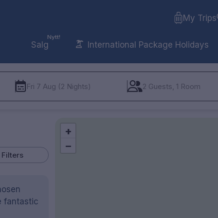
My Trips
Nytt!
Salg
International Package Holidays
Fri 7 Aug (2 Nights)
2 Guests, 1 Room
+
−
Filters
chosen
 fantastic