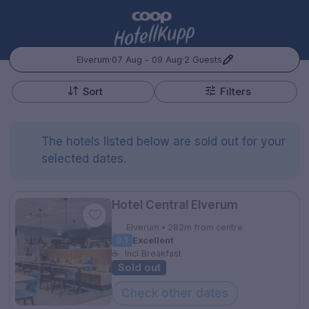
Elverum
·
07 Aug - 09 Aug
·
2 Guests
+
Popular Destinations:
−
Sort
Filters
Hele Norge
The hotels listed below are sold out for your
Oslo
selected dates.
Bergen
Kontakt oss
Spørsmål og svar
Vilkår
Gift Vouchers
Hotel Central Elverum
Coop.no
Cookie policy
Manage Preferences
Trondheim
Elverum • 282m from centre
Personvernspolicy
9.1
Excellent
Hele Sverige
☕
Incl Breakfast
Sold out
Stockholm
Check other dates
Hotellopphold