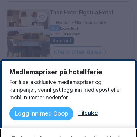
Göteborg
Europa
Thon Hotel Elgstua Hotel
Familierom
Hele Danmark
Elverum • 1.1km from centre
9.6
Excellent
Opplev en ny destinasjon
☕
Incl Breakfast
Sold out
Done
Norges beste reisemål
Check other dates
Storbyweekend
Nordiske byer
Medlemspriser på hotellferie
Aktiv Ferie
For å se eksklusive medlemspriser og
Pakketilbud
kampanjer, vennligst logg inn med epost eller
mobil nummer nedenfor.
Pakketilbud Sverige
Tilbake
Logg inn med Coop
Byferie i Norge
Kystdestinasjoner