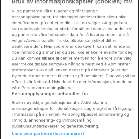
Oslo
Bruk av informasjonskapsler (cookies) mv.
Vi og partnerne våre
1
lagrer og får tilgang til
Stavanger
personopplysninger, for eksempel nettleserdata eller unike
identifikatorer, på enheten din. Hvis du velger «Jeg godtar»,
Bergen
kan sporingsteknologier støtte formålene som vises under «Vi
og partnerne våre behandler data for å levere», mens det å
Utforsk Norden
velge «Avvis alle» eller trekke tilbake samtykket ditt vil
deaktivere dem. Hvis sporere er deaktivert, kan det hende at
Om Coop HotellKupp
noe innhold og annonser du ser, ikke er like relevante for deg.
Du kan komme tilbake til denne menyen for å endre dine valg
Konkurranse
eller trekke tilbake samtykke når som helst ved å Administrer
preferanser klikke på lenken nederst på nettsiden (eller det
Koselig avbrekk
flytende ikonet nederst til venstre på nettsiden). Dine valg vil ha
effekt i vår Nettsted. Hvis du vil ha mer informasjon, kan du se
Velvære i var
våre Personvern retningslinjer.
Personopplysninger behandles for:
Premiumhotell
Bruke nøyaktige geolokasjonsdata. Aktivt skanne
enhetsegenskaper for identifikasjon. Lagre og/eller få tilgang til
Venninnetur
informasjon på en enhet. Personlig tilpasset annonsering og
innhold, annonsering- og innholdsmåling,
publikumsundersøkelser og tjenesteutvikling.
Liste over partnere (leverandører)
Reservasjonsspørsmål: