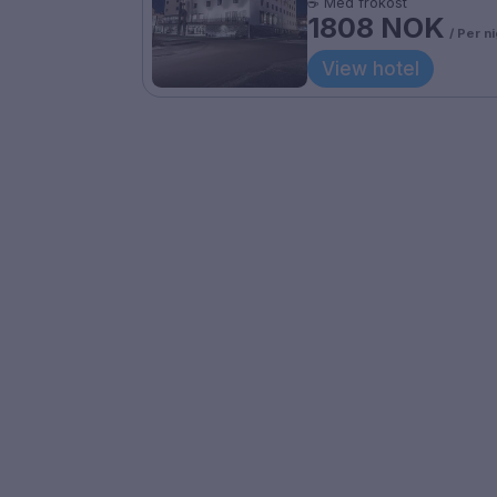
☕ Med frokost
1808 NOK
/ Per n
View hotel