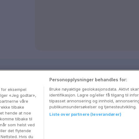
sjon
Personopplysninger behandles for:
med våre beste tips og nyttige reiseguider
Bruke nøyaktige geolokasjonsdata. Aktivt sk
, for eksempel
identifikasjon. Lagre og/eller få tilgang til in
velger «Jeg godtar»,
tilpasset annonsering og innhold, annonserin
partnerne våre
publikumsundersøkelser og tjenesteutvikling.
rekke tilbake
 det hende at noe
Liste over partnere (leverandører)
komme tilbake til
 når som helst ved
ller det flytende
r Nettsted. Hvis du