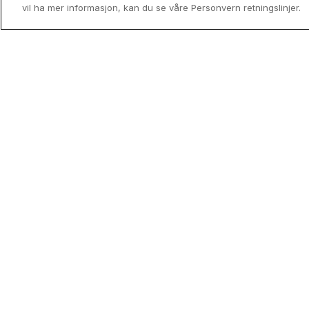
vil ha mer informasjon, kan du se våre Personvern retningslinjer.
Utenfor allfarvei - Norges mindre
kjente reisemål
Drømmer du om en Norgesferie uten 
og turistpress? Oppdag landets skjult
perler og finn ditt neste hotellopphold 
medlemspris med Coop HotellKupp.
Read mor