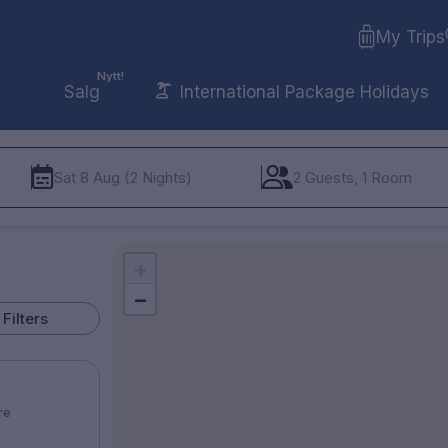
My Trips
Nytt!
Salg
International Package Holidays
Sat 8 Aug (2 Nights)
2 Guests, 1 Room
+
−
Filters
re