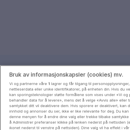
Reisetips og inspira
Bruk av informasjonskapsler (cookies) mv.
Få inspirasjon til ditt neste eventyr 
Vi og partnerne våre
1
lagrer og får tilgang til personopplysninger
nettleserdata eller unike identifikatorer, på enheten din. Hvis du 
kan sporingsteknologier støtte formålene som vises under «Vi og 
View all
behandler data for å levere», mens det å velge «Avvis alle» eller t
samtykket ditt vil deaktivere dem. Hvis sporere er deaktivert, kan
innhold og annonser du ser, ikke er like relevante for deg. Du kan 
denne menyen for å endre dine valg eller trekke tilbake samtykke
å Administrer preferanser klikke på lenken nederst på nettsiden (e
ikonet nederst til venstre på nettsiden). Dine valg vil ha effekt i vå