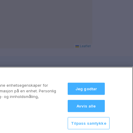
Leaflet
anne enhetsegenskaper for
Jeg godtar
formasjon på en enhet. Personlig
g- og innholdsmåling,
Avvis alle
Tilpass samtykke