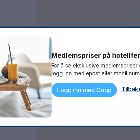
Medlemspriser på hotellfer
1808
For å se eksklusive medlemspriser 
logg inn med epost eller mobil nu
Tilbak
Logg inn med Coop