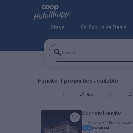
Stays
Exclusive Deals
Fauske
Fauske:
1
properties
available
Sort
Scandic Fauske
Fauske • 126m from cent
8.8
Excellent