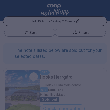
Hok
·
10 Aug - 12 Aug
·
2 Guests
+
Popular Destinations:
−
Sort
Filters
Hele Norge
The hotels listed below are sold out for your
Oslo
selected dates.
Bergen
Kontakt oss
Spørsmål og svar
Vilkår
Gift Vouchers
SPA
Hooks Herrgård
Coop.no
Cookie policy
Manage Preferences
Trondheim
Personvernspolicy
Hok • 6.8km from centre
Hele Sverige
9.9
Excellent
☕
Incl Breakfast
Sold out
Stockholm
Hotellopphold
Check other dates