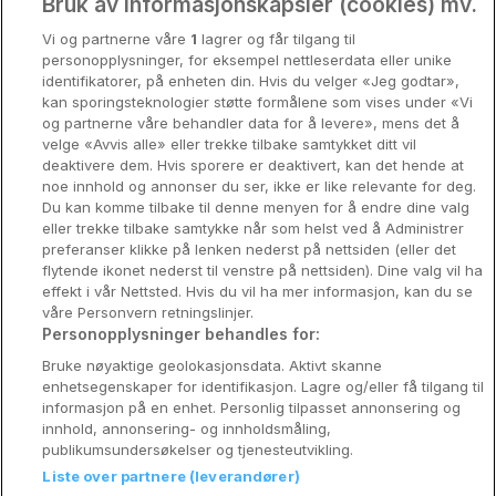
Oslo
Bruk av informasjonskapsler (cookies) mv.
Vi og partnerne våre
1
lagrer og får tilgang til
Stavanger
personopplysninger, for eksempel nettleserdata eller unike
identifikatorer, på enheten din. Hvis du velger «Jeg godtar»,
Bergen
kan sporingsteknologier støtte formålene som vises under «Vi
og partnerne våre behandler data for å levere», mens det å
Utforsk Norden
velge «Avvis alle» eller trekke tilbake samtykket ditt vil
deaktivere dem. Hvis sporere er deaktivert, kan det hende at
Om Coop HotellKupp
noe innhold og annonser du ser, ikke er like relevante for deg.
Du kan komme tilbake til denne menyen for å endre dine valg
Konkurranse
eller trekke tilbake samtykke når som helst ved å Administrer
preferanser klikke på lenken nederst på nettsiden (eller det
Koselig avbrekk
flytende ikonet nederst til venstre på nettsiden). Dine valg vil ha
effekt i vår Nettsted. Hvis du vil ha mer informasjon, kan du se
Velvære i var
våre Personvern retningslinjer.
Personopplysninger behandles for:
Premiumhotell
Bruke nøyaktige geolokasjonsdata. Aktivt skanne
enhetsegenskaper for identifikasjon. Lagre og/eller få tilgang til
Venninnetur
informasjon på en enhet. Personlig tilpasset annonsering og
innhold, annonsering- og innholdsmåling,
publikumsundersøkelser og tjenesteutvikling.
Liste over partnere (leverandører)
Reservasjonsspørsmål: