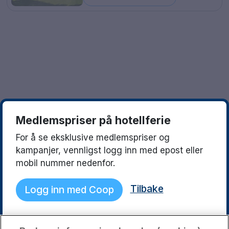
Göteborg
Europa
Familierom
Hele Danmark
Opplev en ny destinasjon
Done
Norges beste reisemål
Storbyweekend
Nordiske byer
Medlemspriser på hotellferie
Aktiv Ferie
For å se eksklusive medlemspriser og
Pakketilbud
kampanjer, vennligst logg inn med epost eller
mobil nummer nedenfor.
Pakketilbud Sverige
Tilbake
Logg inn med Coop
Byferie i Norge
Kystdestinasjoner