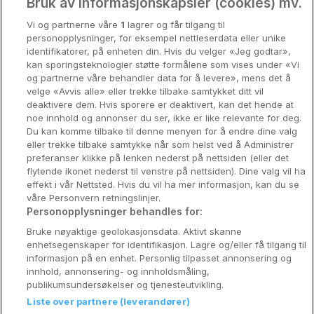
Oslo
Bruk av informasjonskapsler (cookies) mv.
Vi og partnerne våre
1
lagrer og får tilgang til
Stavanger
personopplysninger, for eksempel nettleserdata eller unike
identifikatorer, på enheten din. Hvis du velger «Jeg godtar»,
Bergen
kan sporingsteknologier støtte formålene som vises under «Vi
og partnerne våre behandler data for å levere», mens det å
Utforsk Norden
velge «Avvis alle» eller trekke tilbake samtykket ditt vil
deaktivere dem. Hvis sporere er deaktivert, kan det hende at
Om Coop HotellKupp
noe innhold og annonser du ser, ikke er like relevante for deg.
Du kan komme tilbake til denne menyen for å endre dine valg
Konkurranse
eller trekke tilbake samtykke når som helst ved å Administrer
preferanser klikke på lenken nederst på nettsiden (eller det
Koselig avbrekk
flytende ikonet nederst til venstre på nettsiden). Dine valg vil ha
effekt i vår Nettsted. Hvis du vil ha mer informasjon, kan du se
Velvære i var
våre Personvern retningslinjer.
Personopplysninger behandles for:
Premiumhotell
Bruke nøyaktige geolokasjonsdata. Aktivt skanne
enhetsegenskaper for identifikasjon. Lagre og/eller få tilgang til
Venninnetur
informasjon på en enhet. Personlig tilpasset annonsering og
innhold, annonsering- og innholdsmåling,
publikumsundersøkelser og tjenesteutvikling.
Liste over partnere (leverandører)
Reservasjonsspørsmål: