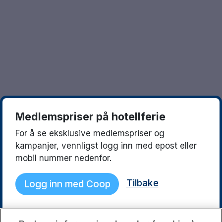
Göteborg
Europa
Familierom
Hele Danmark
Opplev en ny destinasjon
Done
Norges beste reisemål
Storbyweekend
Nordiske byer
Medlemspriser på hotellferie
Aktiv Ferie
For å se eksklusive medlemspriser og
Pakketilbud
kampanjer, vennligst logg inn med epost eller
mobil nummer nedenfor.
Pakketilbud Sverige
Tilbake
Logg inn med Coop
Byferie i Norge
Kystdestinasjoner