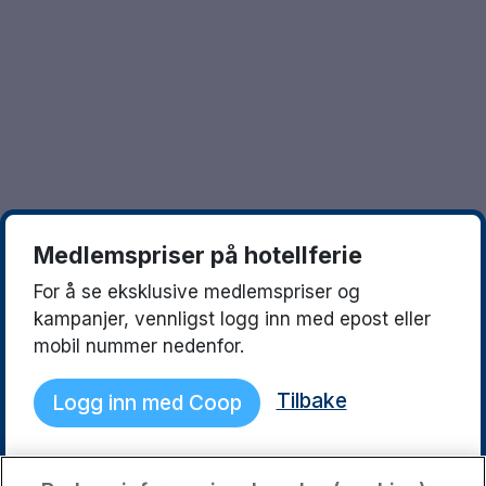
Göteborg
Europa
Familierom
Hele Danmark
Opplev en ny destinasjon
Done
Norges beste reisemål
Storbyweekend
Nordiske byer
Medlemspriser på hotellferie
Aktiv Ferie
For å se eksklusive medlemspriser og
Pakketilbud
kampanjer, vennligst logg inn med epost eller
mobil nummer nedenfor.
Pakketilbud Sverige
1920 NOK
Tilbake
Logg inn med Coop
Byferie i Norge
Kystdestinasjoner