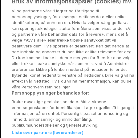
Oslo
Bruk av informasjonskapsler (cookies) mv.
Vi og partnerne våre
1
lagrer og får tilgang til
Stavanger
personopplysninger, for eksempel nettleserdata eller unike
identifikatorer, på enheten din. Hvis du velger «Jeg godtar»,
Bergen
kan sporingsteknologier støtte formålene som vises under «Vi
og partnerne våre behandler data for å levere», mens det å
Utforsk Norden
velge «Avvis alle» eller trekke tilbake samtykket ditt vil
deaktivere dem. Hvis sporere er deaktivert, kan det hende at
Om Coop HotellKupp
noe innhold og annonser du ser, ikke er like relevante for deg.
Du kan komme tilbake til denne menyen for å endre dine valg
Konkurranse
eller trekke tilbake samtykke når som helst ved å Administrer
preferanser klikke på lenken nederst på nettsiden (eller det
Koselig avbrekk
flytende ikonet nederst til venstre på nettsiden). Dine valg vil ha
effekt i vår Nettsted. Hvis du vil ha mer informasjon, kan du se
Velvære i var
våre Personvern retningslinjer.
Personopplysninger behandles for:
Premiumhotell
Bruke nøyaktige geolokasjonsdata. Aktivt skanne
enhetsegenskaper for identifikasjon. Lagre og/eller få tilgang til
Venninnetur
informasjon på en enhet. Personlig tilpasset annonsering og
innhold, annonsering- og innholdsmåling,
publikumsundersøkelser og tjenesteutvikling.
Liste over partnere (leverandører)
Reservasjonsspørsmål: