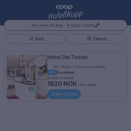
Mo I Rana
·
09 Aug - 11 Aug
·
2 Guests
+
Popular Destinations:
−
Sort
Filters
Hele Norge
Hotel Ole Tobias
Oslo
Mo i Rana • 1.5km from centre
8.9
Excellent
Bergen
☕ Med frokost
1920 NOK
/ Per night
Kontakt oss
Spørsmål og svar
Vilkår
Gift Vouchers
Coop.no
Cookie policy
Manage Preferences
Trondheim
View hotel
Personvernspolicy
Hele Sverige
Stockholm
Hotellopphold