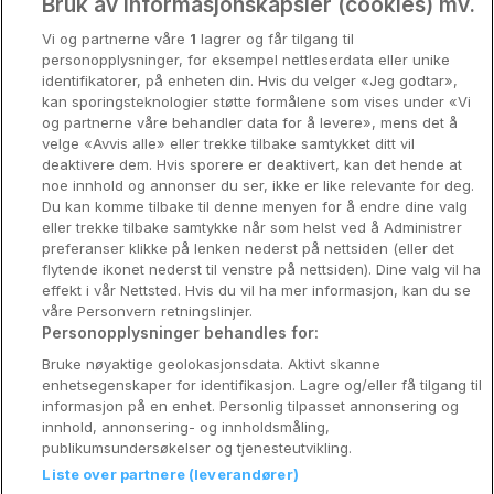
View hotel
Oslo
Bruk av informasjonskapsler (cookies) mv.
Vi og partnerne våre
1
lagrer og får tilgang til
Stavanger
personopplysninger, for eksempel nettleserdata eller unike
Clayton Hotel Liffey Valley
2247 NOK
identifikatorer, på enheten din. Hvis du velger «Jeg godtar»,
Bergen
kan sporingsteknologier støtte formålene som vises under «Vi
2323 NOK
Liffey Valley • 124m from centre
og partnerne våre behandler data for å levere», mens det å
9.6
Excellent
Utforsk Norden
velge «Avvis alle» eller trekke tilbake samtykket ditt vil
☕
Incl Breakfast
2348 NOK
deaktivere dem. Hvis sporere er deaktivert, kan det hende at
Om Coop HotellKupp
/ Per night
noe innhold og annonser du ser, ikke er like relevante for deg.
Du kan komme tilbake til denne menyen for å endre dine valg
View hotel
Konkurranse
eller trekke tilbake samtykke når som helst ved å Administrer
preferanser klikke på lenken nederst på nettsiden (eller det
Koselig avbrekk
flytende ikonet nederst til venstre på nettsiden). Dine valg vil ha
Maldron Hotel Croke Park
effekt i vår Nettsted. Hvis du vil ha mer informasjon, kan du se
Velvære i var
våre Personvern retningslinjer.
Dublin • 0m from centre
Personopplysninger behandles for:
Premiumhotell
☕
Incl Breakfast
Bruke nøyaktige geolokasjonsdata. Aktivt skanne
2350 NOK
enhetsegenskaper for identifikasjon. Lagre og/eller få tilgang til
Venninnetur
/ Per night
informasjon på en enhet. Personlig tilpasset annonsering og
View hotel
innhold, annonsering- og innholdsmåling,
publikumsundersøkelser og tjenesteutvikling.
Liste over partnere (leverandører)
Reservasjonsspørsmål:
City Centre