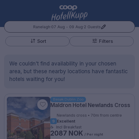
Ranelagh
·
07 Aug - 09 Aug
·
2 Guests
+
Popular Destinations:
−
Sort
Filters
Hele Norge
We couldn’t find availability in your chosen
Oslo
area, but these nearby locations have fantastic
hotels waiting for you!
Bergen
Kontakt oss
Spørsmål og svar
Vilkår
Gift Vouchers
Coop.no
Cookie policy
Manage Preferences
Trondheim
Besøk Dublin Zoo
Personvernspolicy
Maldron Hotel Newlands Cross
Hele Sverige
Newlands cross • 70m from centre
9
Excellent
☕
Incl Breakfast
Stockholm
2087 NOK
Hotellopphold
/ Per night