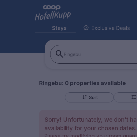
Stays
Exclusive Deals
Ringebu
Ringebu:
0
properties
available
Sort
Sorry! Unfortunately, we don't h
availability for your chosen dates.
Please try modifying your room quanti