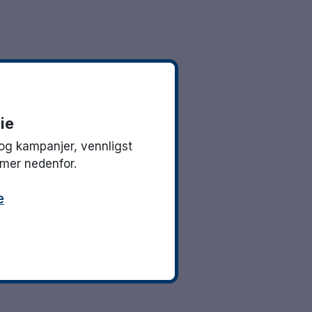
ie
og kampanjer, vennligst
mmer nedenfor.
e