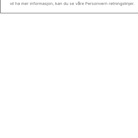
vil ha mer informasjon, kan du se våre Personvern retningslinjer.
Utenfor allfarvei - Norges mindre
kjente reisemål
Drømmer du om en Norgesferie uten 
og turistpress? Oppdag landets skjult
perler og finn ditt neste hotellopphold 
medlemspris med Coop HotellKupp.
Read mor