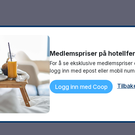
Medlemspriser på hotellfer
For å se eksklusive medlemspriser 
logg inn med epost eller mobil nu
Tilbak
Logg inn med Coop