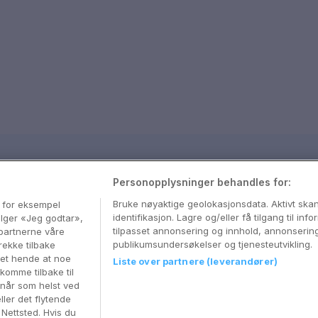
sjon
Personopplysninger behandles for:
med våre beste tips og nyttige reiseguider
Bruke nøyaktige geolokasjonsdata. Aktivt sk
, for eksempel
identifikasjon. Lagre og/eller få tilgang til in
velger «Jeg godtar»,
tilpasset annonsering og innhold, annonserin
partnerne våre
publikumsundersøkelser og tjenesteutvikling.
rekke tilbake
 det hende at noe
Liste over partnere (leverandører)
komme tilbake til
 når som helst ved
ller det flytende
r Nettsted. Hvis du