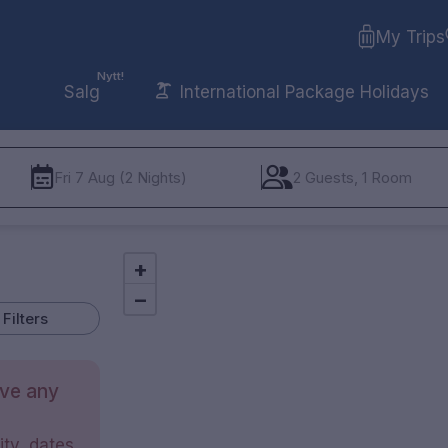
My Trips
Nytt!
Salg
International Package Holidays
Fri 7 Aug (2 Nights)
2 Guests, 1 Room
+
−
Filters
ave any
ty, dates