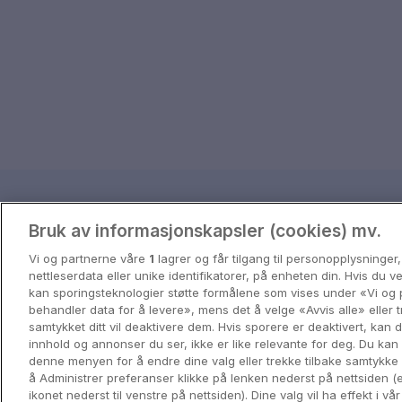
Reisetips og inspira
Bruk av informasjonskapsler (cookies) mv.
Få inspirasjon til ditt neste eventyr 
Vi og partnerne våre
1
lagrer og får tilgang til personopplysninger
nettleserdata eller unike identifikatorer, på enheten din. Hvis du 
kan sporingsteknologier støtte formålene som vises under «Vi og 
View all
behandler data for å levere», mens det å velge «Avvis alle» eller t
samtykket ditt vil deaktivere dem. Hvis sporere er deaktivert, kan
innhold og annonser du ser, ikke er like relevante for deg. Du kan 
denne menyen for å endre dine valg eller trekke tilbake samtykke
å Administrer preferanser klikke på lenken nederst på nettsiden (e
ikonet nederst til venstre på nettsiden). Dine valg vil ha effekt i vå