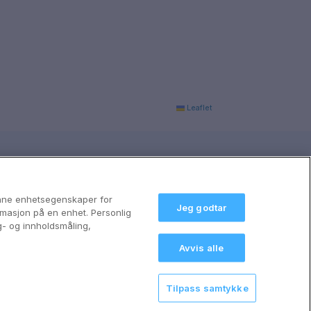
Leaflet
anne enhetsegenskaper for
Jeg godtar
formasjon på en enhet. Personlig
g- og innholdsmåling,
Avvis alle
Tilpass samtykke