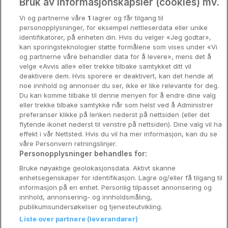
Oslo
Bruk av informasjonskapsler (cookies) mv.
Vi og partnerne våre
1
lagrer og får tilgang til
Stavanger
personopplysninger, for eksempel nettleserdata eller unike
identifikatorer, på enheten din. Hvis du velger «Jeg godtar»,
Bergen
kan sporingsteknologier støtte formålene som vises under «Vi
og partnerne våre behandler data for å levere», mens det å
Utforsk Norden
velge «Avvis alle» eller trekke tilbake samtykket ditt vil
deaktivere dem. Hvis sporere er deaktivert, kan det hende at
Om Coop HotellKupp
noe innhold og annonser du ser, ikke er like relevante for deg.
Du kan komme tilbake til denne menyen for å endre dine valg
Konkurranse
eller trekke tilbake samtykke når som helst ved å Administrer
preferanser klikke på lenken nederst på nettsiden (eller det
Koselig avbrekk
flytende ikonet nederst til venstre på nettsiden). Dine valg vil ha
effekt i vår Nettsted. Hvis du vil ha mer informasjon, kan du se
Velvære i var
våre Personvern retningslinjer.
Personopplysninger behandles for:
Premiumhotell
Bruke nøyaktige geolokasjonsdata. Aktivt skanne
enhetsegenskaper for identifikasjon. Lagre og/eller få tilgang til
Venninnetur
informasjon på en enhet. Personlig tilpasset annonsering og
innhold, annonsering- og innholdsmåling,
publikumsundersøkelser og tjenesteutvikling.
Liste over partnere (leverandører)
Reservasjonsspørsmål: