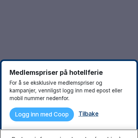
Göteborg
Europa
Familierom
Hele Danmark
Opplev en ny destinasjon
Done
Norges beste reisemål
Storbyweekend
Nordiske byer
Medlemspriser på hotellferie
Aktiv Ferie
For å se eksklusive medlemspriser og
Pakketilbud
kampanjer, vennligst logg inn med epost eller
mobil nummer nedenfor.
Pakketilbud Sverige
Tilbake
Logg inn med Coop
Byferie i Norge
Kystdestinasjoner